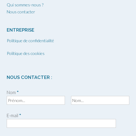
Qui sommes-nous ?
Nous contacter
ENTREPRISE
Politique de confidentialité
Politique des cookies
NOUS CONTACTER :
Nom
*
P
N
r
o
E-mail
*
é
m
n
o
m