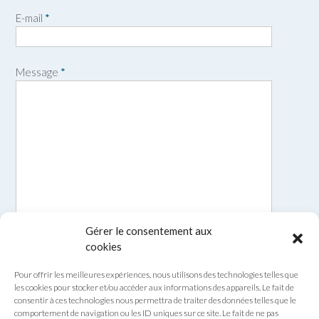
r
o
E-mail
*
é
m
n
o
m
Message
*
Gérer le consentement aux
cookies
Pour offrir les meilleures expériences, nous utilisons des technologies telles que
les cookies pour stocker et/ou accéder aux informations des appareils. Le fait de
consentir à ces technologies nous permettra de traiter des données telles que le
comportement de navigation ou les ID uniques sur ce site. Le fait de ne pas