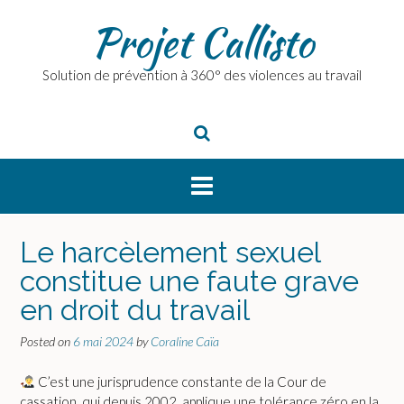
Skip
Projet Callisto
to
content
Solution de prévention à 360° des violences au travail
Le harcèlement sexuel
constitue une faute grave
en droit du travail
Posted on
6 mai 2024
by
Coraline Caïa
C’est une jurisprudence constante de la Cour de
cassation, qui depuis 2002, applique une tolérance zéro en la