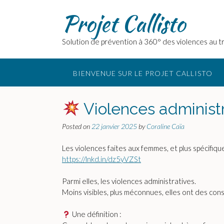
Skip
Projet Callisto
to
content
Solution de prévention à 360° des violences au tr
BIENVENUE SUR LE PROJET CALLISTO
Violences administr
Posted on
22 janvier 2025
by
Coraline Caïa
Les violences faites aux femmes, et plus spécifiqu
https://lnkd.in/dz5yVZSt
Parmi elles, les violences administratives.
Moins visibles, plus méconnues, elles ont des c
Une définition :