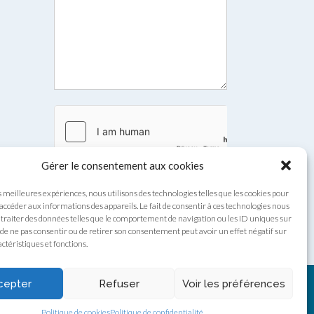
Gérer le consentement aux cookies
s meilleures expériences, nous utilisons des technologies telles que les cookies pour
Envoyer
 accéder aux informations des appareils. Le fait de consentir à ces technologies nous
traiter des données telles que le comportement de navigation ou les ID uniques sur
it de ne pas consentir ou de retirer son consentement peut avoir un effet négatif sur
ctéristiques et fonctions.
cepter
Refuser
Voir les préférences
Politique de cookies
Politique de confidentialité