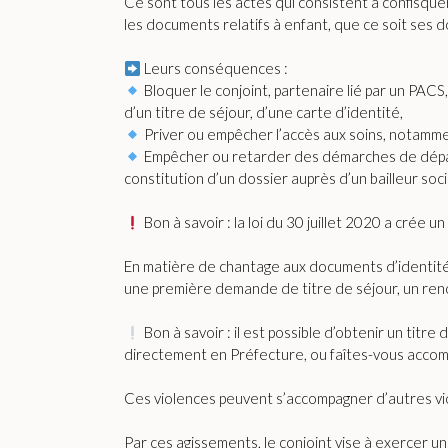
Ce sont tous les actes qui consistent à confisque
les documents relatifs à enfant, que ce soit ses d
Leurs conséquences :
Bloquer le conjoint, partenaire lié par un PA
d’un titre de séjour, d’une carte d’identité,
Priver ou empêcher l’accès aux soins, notamment 
Empêcher ou retarder des démarches de départ du
constitution d’un dossier auprès d’un bailleur soci
Bon à savoir : la loi du 30 juillet 2020 a crée 
En matière de chantage aux documents d’identité, 
une première demande de titre de séjour, un reno
Bon à savoir : il est possible d’obtenir un tit
directement en Préfecture, ou faîtes-vous accompa
Ces violences peuvent s’accompagner d’autres v
Par ces agissements, le conjoint vise à exercer u