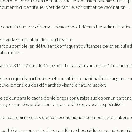
r, dérober, détruire en tout ou partie les documents administratifs
ocuments d’identité, le livret de famille, son carnet de vaccination…
CS, concubin dans ses diverses demandes et démarches administrativ
via la subtilisation de la carte vitale,
 domicile, en détruisant/confisquant quittances de loyer, bulletins d
al ou privé…
un article 311-12 dans le Code pénal et ainsi mis un terme à l’immunité
les conjoints, partenaires et concubins de nationalité étrangère so
uvellement, ou des démarches visant la naturalisation.
re de séjour dans le cadre de violences conjugales subies par un parte
gner par des professionnels, associations, avocats, spécialisés.
iolences, comme des violences économiques que nous avions abordé
n contrôle sur son partenaire, ses démarches, réduire son autonomie, 