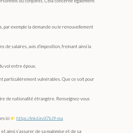
 personnels ou conjoints. Cela concerne également
es, par exemple la demande ou le renouvellement
e salaires, avis d’imposition, freinant ainsi la
 du vol entre époux.
nt particulièrement vulnérables. Que ce soit pour
naire de nationalité étrangère. Renseignez-vous
es ici
https://lnkd.in/d7bJ9-ma
et ainsi s’assurer de sa mainmise et de sa