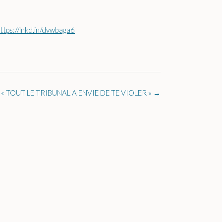
ttps://lnkd.in/dvwbaga6
« TOUT LE TRIBUNAL A ENVIE DE TE VIOLER »
→