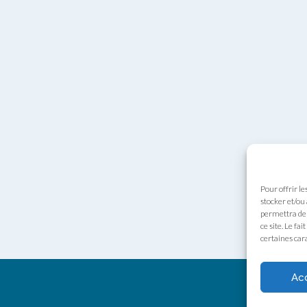
Pour offrir le
stocker et/ou
permettra de 
ce site. Le fa
certaines cara
Ac