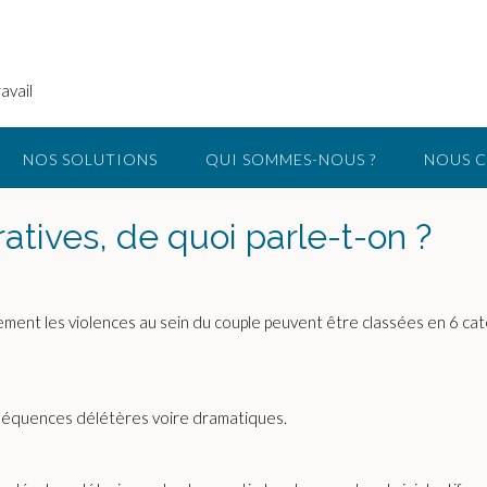
avail
NOS SOLUTIONS
QUI SOMMES-NOUS ?
NOUS 
atives, de quoi parle-t-on ?
ement les violences au sein du couple peuvent être classées en 6 caté
onséquences délétères voire dramatiques.