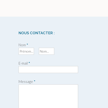
NOUS CONTACTER :
Nom
*
P
N
r
o
E-mail
*
é
m
n
o
m
Message
*