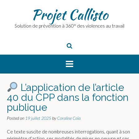
Skip
Projet Callisto
to
content
Solution de prévention à 360° des violences au travail
L’application de l’article
40 du CPP dans la fonction
publique
Posted on
19 juillet 2025
by
Coraline Caïa
Ce texte suscite de nombreuses interrogations, quant à son
périmètre d’action, ses modalités de mises en oeuvre et ses