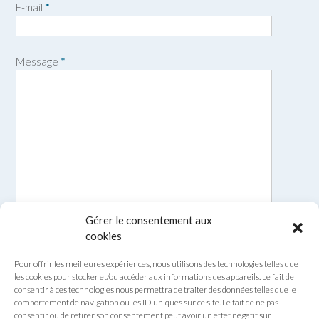
E-mail
*
é
m
n
o
m
Message
*
Gérer le consentement aux
cookies
Pour offrir les meilleures expériences, nous utilisons des technologies telles que
les cookies pour stocker et/ou accéder aux informations des appareils. Le fait de
consentir à ces technologies nous permettra de traiter des données telles que le
comportement de navigation ou les ID uniques sur ce site. Le fait de ne pas
consentir ou de retirer son consentement peut avoir un effet négatif sur