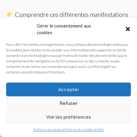
Comprendre ces différentes manifestations
permet de :
Gérer le consentement aux
– mieux identifier les situations à risque
cookies
– ne plus minimiser certains comportements
Pour offrir les meilleures expériences, nous utilisons des technologies telles que
– protéger efficacement les victimes
les cookies pour stocker et/ou accéder aux informations des appareils. Le fait de
consentir à ces technologies nous permettra de traiter des données telles que le
– responsabiliser chacun, y compris les témoins
comportement de navigation ou les ID uniques sur ce site. Le fait de ne pas
consentir ou de retirer son consentement peut avoir un effet négatif sur
certaines caractéristiques et fonctions.
Le
harcèlement sexuel
n’est jamais acceptable,
quelle que soit sa forme.
Accepter
Refuser
Carrousel Harcèlement sexuel
Télécharger
Voir les préférences
Posted in
News
Tagged
employeur
,
entreprise
,
harcèlement
,
harcèlement collectif
,
harcèlement d'ambiance
,
harcèlement sexuel
,
Politique de cookies
Politique de confidentialité
jurisprudence
,
loi
,
travail
,
VSS