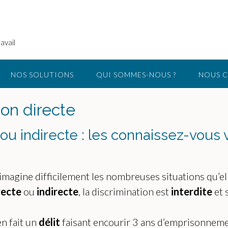
avail
NOS SOLUTIONS
QUI SOMMES-NOUS ?
NOUS 
ion directe
 ou indirecte : les connaissez-vous 
magine difficilement les nombreuses situations qu’ell
recte
ou
indirecte
, la discrimination est
interdite
et 
en fait un
délit
faisant encourir 3 ans d’emprisonnem