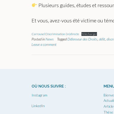
Plusieurs guides, études et ressour
Et vous, avez-vous été victime ou tém
Carrousel Discrimination (in)directe
Télécharger
Posted in
News
Tagged
Défenseur des Droits
,
délit
,
discr
Leave a comment
OÙ NOUS SUIVRE :
MEN
Instagram
Bienve
Actual
LinkedIn
Article
Thèse