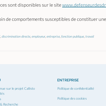
ces sont disponibles sur le site
www.defenseurdesdro
oin de comportements susceptibles de constituer une 
i
,
discrimination directe
,
employeur
,
entreprise
,
fonction publique
,
travail
U
ENTREPRISE
nue sur le projet Callisto
Politique de confidentialité
ités
Politique des cookies
s
 & Recherche