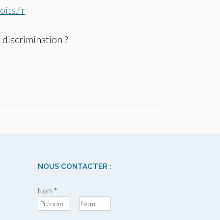
its.fr
discrimination ?
NOUS CONTACTER :
Nom
*
P
N