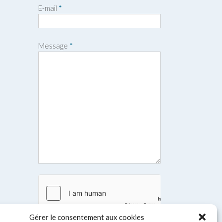
r
o
E-mail
*
é
m
n
o
m
Message
*
Gérer le consentement aux cookies