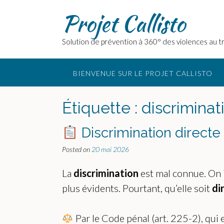
Skip
Projet Callisto
to
content
Solution de prévention à 360° des violences au tr
BIENVENUE SUR LE PROJET CALLISTO
Étiquette :
discriminat
Discrimination directe
Posted on
20 mai 2026
La
discrimination
est mal connue. On i
plus évidents. Pourtant, qu’elle soit
di
Par le Code pénal (art. 225-2), qui 