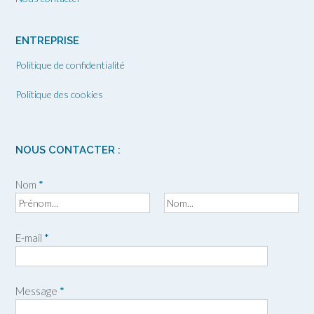
ENTREPRISE
Politique de confidentialité
Politique des cookies
NOUS CONTACTER :
Nom
*
P
N
r
o
E-mail
*
é
m
n
o
m
Message
*