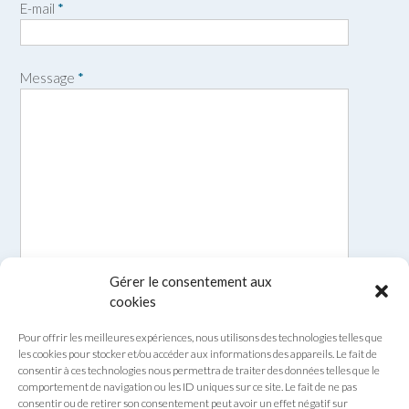
E-mail
*
é
m
n
o
m
Message
*
Gérer le consentement aux
cookies
Pour offrir les meilleures expériences, nous utilisons des technologies telles que
les cookies pour stocker et/ou accéder aux informations des appareils. Le fait de
consentir à ces technologies nous permettra de traiter des données telles que le
comportement de navigation ou les ID uniques sur ce site. Le fait de ne pas
consentir ou de retirer son consentement peut avoir un effet négatif sur