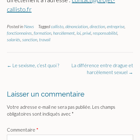
callisto.fr
Posted in
News
Tagged
callisto
,
dénonciation
,
direction
,
entreprise
,
fonctionnaires
,
formation
,
harcèlement
,
loi
,
privé
,
responsabilité
,
salariés
,
sanction
,
travail
Post
←
Le sexisme, c’est quoi ?
La différence entre drague et
navigation
harcèlement sexuel
→
Laisser un commentaire
Votre adresse e-mail ne sera pas publiée.
Les champs
obligatoires sont indiqués avec
*
Commentaire
*