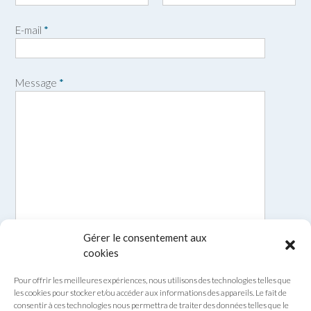
P
N
r
o
E-mail
*
é
m
n
o
m
Message
*
Gérer le consentement aux
cookies
Pour offrir les meilleures expériences, nous utilisons des technologies telles que
les cookies pour stocker et/ou accéder aux informations des appareils. Le fait de
consentir à ces technologies nous permettra de traiter des données telles que le