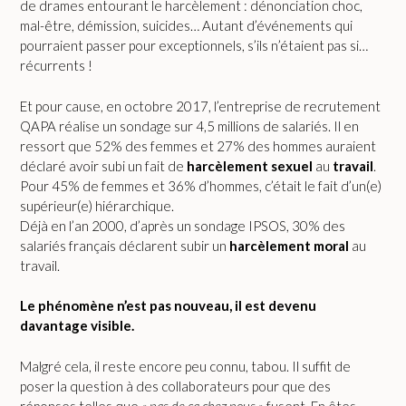
de drames entourant le harcèlement : dénonciation choc,
mal-être, démission, suicides… Autant d’événements qui
pourraient passer pour exceptionnels, s’ils n’étaient pas si…
récurrents !
Et pour cause, en octobre 2017, l’entreprise de recrutement
QAPA réalise un sondage sur 4,5 millions de salariés. Il en
ressort que 52% des femmes et 27% des hommes auraient
déclaré avoir subi un fait de
harcèlement
sexuel
au
travail
.
Pour 45% de femmes et 36% d’hommes, c’était le fait d’un(e)
supérieur(e) hiérarchique.
Déjà en l’an 2000, d’après un sondage IPSOS, 30% des
salariés français déclarent subir un
harcèlement
moral
au
travail.
Le phénomène n’est pas nouveau, il est devenu
davantage visible.
Malgré cela, il reste encore peu connu, tabou. Il suffit de
poser la question à des collaborateurs pour que des
réponses telles que
« pas de ça chez nous »
fusent. En êtes-