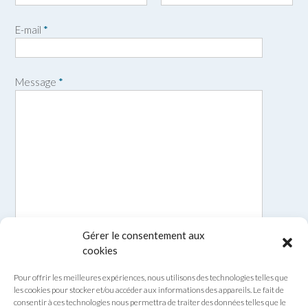
P
N
r
o
E-mail
*
é
m
n
o
m
Message
*
Gérer le consentement aux
cookies
Pour offrir les meilleures expériences, nous utilisons des technologies telles que
les cookies pour stocker et/ou accéder aux informations des appareils. Le fait de
consentir à ces technologies nous permettra de traiter des données telles que le