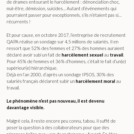
de drames entourant le harcèlement : dénonciation choc,
mal-être, démission, suicides… Autant d’événements qui
pourraient passer pour exceptionnels, s’ils n’étaient pas si…
récurrents !
Et pour cause, en octobre 2017, l’entreprise de recrutement
QAPA réalise un sondage sur 4,5 millions de salariés. Il en
ressort que 52% des femmes et 27% des hommes auraient
déclaré avoir subi un fait de
harcèlement
sexuel
au
travail
.
Pour 45% de femmes et 36% d’hommes, c’était le fait d’un(e)
supérieur(e) hiérarchique.
Déjà en l’an 2000, d’après un sondage IPSOS, 30% des
salariés français déclarent subir un
harcèlement
moral
au
travail.
Le phénomène n’est pas nouveau, il est devenu
davantage visible.
Malgré cela, il reste encore peu connu, tabou. Il suffit de
poser la question à des collaborateurs pour que des
réponses telles que
« pas de ça chez nous »
fusent. En êtes-