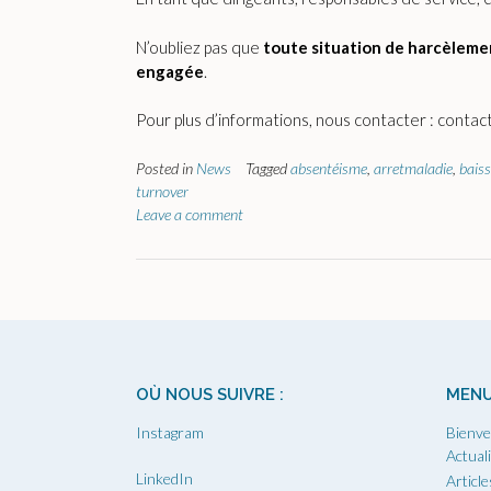
N’oubliez pas que
toute situation de harcèlemen
engagée
.
Pour plus d’informations, nous contacter : contact
Posted in
News
Tagged
absentéisme
,
arretmaladie
,
bais
turnover
Leave a comment
OÙ NOUS SUIVRE :
MEN
Instagram
Bienve
Actual
LinkedIn
Article