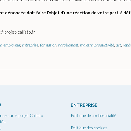
t dénoncée doit faire l’objet d’une réaction de votre part, à déf
@projet-callisto.fr
se
,
employeur
,
entreprise
,
formation
,
harcèlement
,
maletre
,
productivité
,
qvt
,
repé
U
ENTREPRISE
nue sur le projet Callisto
Politique de confidentialité
ités
Politique des cookies
s