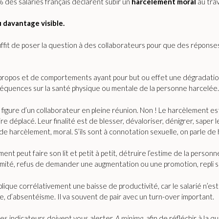
 des salariés français déclarent subir un
harcèlement
moral
au trav
 davantage visible.
suffit de poser la question à des collaborateurs pour que des réponse
e propos et de comportements ayant pour but ou effet une dégradation
nséquences sur la santé physique ou mentale de la personne harcelée.
a figure d’un collaborateur en pleine réunion. Non ! Le harcèlement e
e déplacé. Leur finalité est de blesser, dévaloriser, dénigrer, saper l
 de harcèlement, moral. S’ils sont à connotation sexuelle, on parle d
ment peut faire son lit et petit à petit, détruire l’estime de la personn
imité, refus de demander une augmentation ou une promotion, repli s
mplique corrélativement une baisse de productivité, car le salarié n’est
e, d’absentéisme. Il va souvent de pair avec un turn-over important.
ces indicateurs doivent vous alerter.
A minima,
afin de réfléchir à la q