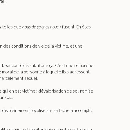
ail.
s telles que
« pas de ça chez nous »
fusent. En êtes-
 des conditions de vie de la victime, et une
st beaucoup plus subtil que ça. C’est une remarque
e moral de la personne à laquelle ils s’adressent.
e harcèlement sexuel.
e qui en est victime : dévalorisation de soi, remise
ur soi…
 plus pleinement focalisé sur sa tâche à accomplir.
ualité de vie au travail au sein de votre entreprise.