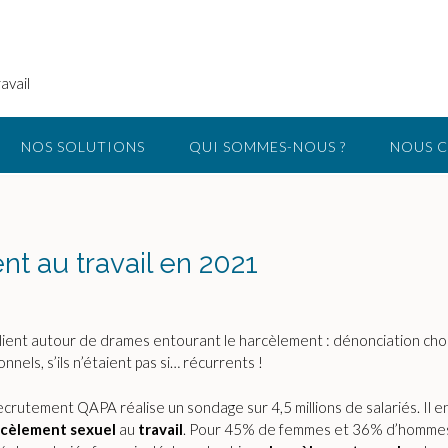
avail
NOS SOLUTIONS
QUI SOMMES-NOUS ?
NOUS 
t au travail en 2021
plient autour de drames entourant le harcèlement : dénonciation cho
els, s’ils n’étaient pas si… récurrents !
recrutement QAPA réalise un sondage sur 4,5 millions de salariés. 
rcèlement
sexuel
au
travail
. Pour 45% de femmes et 36% d’hommes, c’