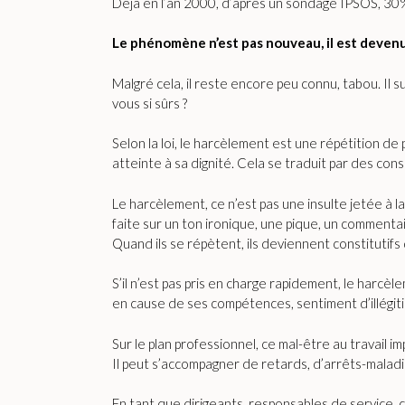
Déjà en l’an 2000, d’après un sondage IPSOS, 30%
Le phénomène n’est pas nouveau, il est devenu
Malgré cela, il reste encore peu connu, tabou. Il 
vous si sûrs ?
Selon la loi, le harcèlement est une répétition d
atteinte à sa dignité. Cela se traduit par des co
Le harcèlement, ce n’est pas une insulte jetée à l
faite sur un ton ironique, une pique, un commentair
Quand ils se répètent, ils deviennent constitutifs
S’il n’est pas pris en charge rapidement, le harcèle
en cause de ses compétences, sentiment d’illégit
Sur le plan professionnel, ce mal-être au travail i
Il peut s’accompagner de retards, d’arrêts-maladi
En tant que dirigeants, responsables de service, 