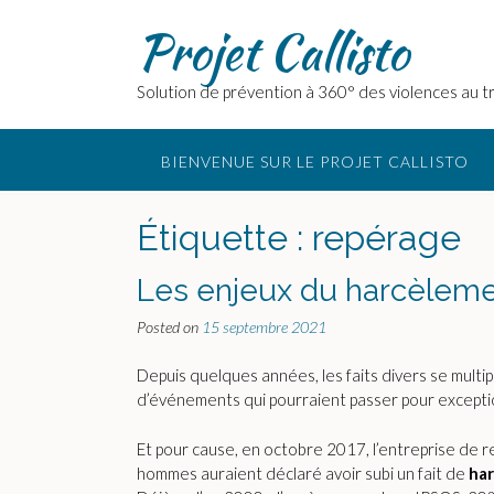
Skip
Projet Callisto
to
content
Solution de prévention à 360° des violences au tr
BIENVENUE SUR LE PROJET CALLISTO
Étiquette :
repérage
Les enjeux du harcèlemen
Posted on
15 septembre 2021
Depuis quelques années, les faits divers se multi
d’événements qui pourraient passer pour exceptionn
Et pour cause, en octobre 2017, l’entreprise de 
hommes auraient déclaré avoir subi un fait de
ha