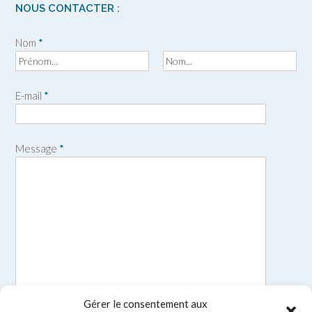
NOUS CONTACTER :
Nom
*
P
N
r
o
E-mail
*
é
m
n
o
m
Message
*
Gérer le consentement aux