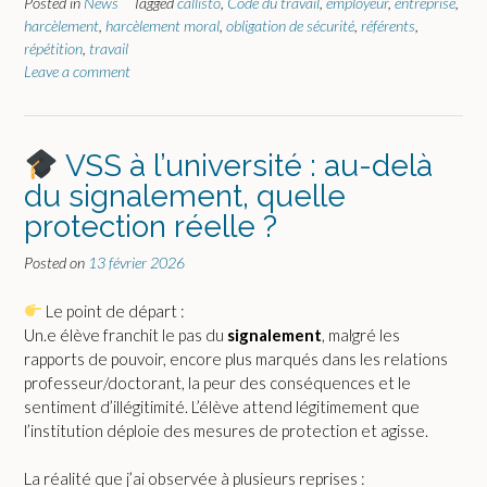
Posted in
News
Tagged
callisto
,
Code du travail
,
employeur
,
entreprise
,
harcèlement
,
harcèlement moral
,
obligation de sécurité
,
référents
,
répétition
,
travail
Leave a comment
VSS à l’université : au-delà
du signalement, quelle
protection réelle ?
Posted on
13 février 2026
Le point de départ :
Un.e élève franchit le pas du
signalement
, malgré les
rapports de pouvoir, encore plus marqués dans les relations
professeur/doctorant, la peur des conséquences et le
sentiment d’illégitimité. L’élève attend légitimement que
l’institution déploie des mesures de protection et agisse.
La réalité que j’ai observée à plusieurs reprises :