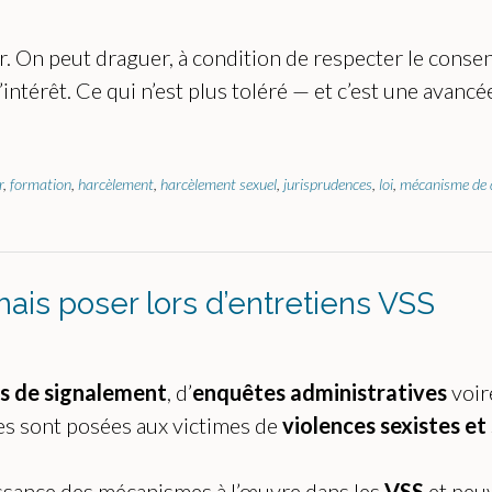
r. On peut draguer, à condition de respecter le conse
’intérêt. Ce qui n’est plus toléré — et c’est une avancé
r
,
formation
,
harcèlement
,
harcèlement sexuel
,
jurisprudences
,
loi
,
mécanisme de 
ais poser lors d’entretiens VSS
fs de signalement
, d’
enquêtes administratives
voir
s sont posées aux victimes de
violences sexistes et
sance des mécanismes à l’œuvre dans les
VSS
et peu