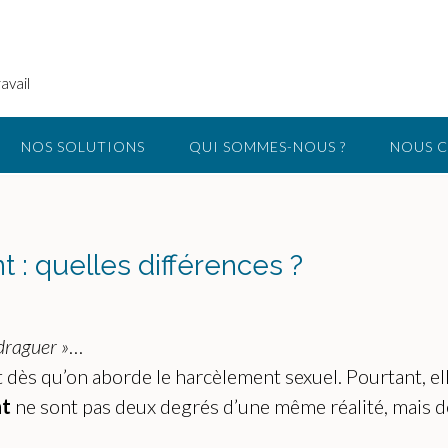
avail
NOS SOLUTIONS
QUI SOMMES-NOUS ?
NOUS 
: quelles différences ?
draguer »
…
dès qu’on aborde le harcèlement sexuel. Pourtant, el
nt
ne sont pas deux degrés d’une même réalité, mais