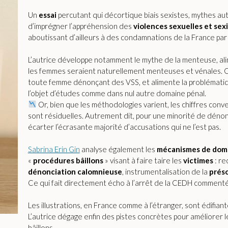
Un
essai
percutant qui décortique biais sexistes, mythes au
d’imprégner l’appréhension des
violences sexuelles et sex
aboutissant d’ailleurs à des condamnations de la France par
L’autrice développe notamment le mythe de la menteuse, al
les femmes seraient naturellement menteuses et vénales. 
toute femme dénonçant des VSS, et alimente la problématiqu
l’objet d’études comme dans nul autre domaine pénal.
Or, bien que les méthodologies varient, les chiffres conver
sont résiduelles. Autrement dit, pour une minorité de dénon
écarter l’écrasante majorité d’accusations qui ne l’est pas.
Sabrina Erin Gin
analyse également les
mécanismes de dom
«
procédures bâillons
» visant à faire taire les
victimes
: re
dénonciation calomnieuse
, instrumentalisation de la
prés
Ce qui fait directement écho à l’arrêt de la CEDH comme
Les illustrations, en France comme à l’étranger, sont édifiant
L’autrice dégage enfin des pistes concrètes pour améliore
bâillons.