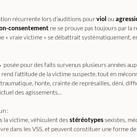
ion récurrente lors d’auditions pour
viol
ou
agressi
on-consentement
ne se prouve pas toujours par la 
e « vraie victime » se débattrait systématiquement, en 
 posée pour des faits survenus plusieurs années aup
rend l’attitude de la victime suspecte, tout en méconn
umatique, honte, crainte de représailles, déni, diffi
lictuel des agissements…
un :
rs la victime, véhiculent des
stéréotypes
sexistes, mé
vre dans les VSS, et peuvent constituer une forme de 