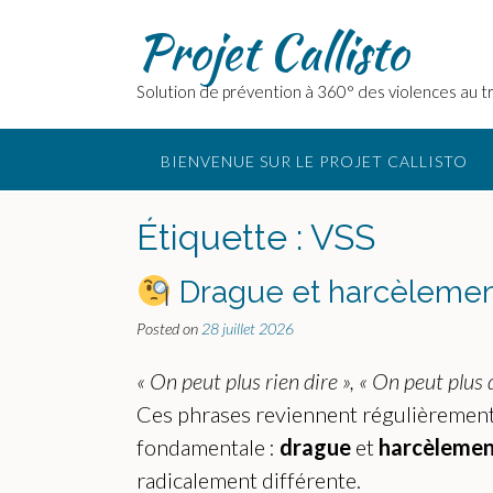
Skip
Projet Callisto
to
content
Solution de prévention à 360° des violences au tr
BIENVENUE SUR LE PROJET CALLISTO
Étiquette :
VSS
Drague et harcèlement 
Posted on
28 juillet 2026
« On peut plus rien dire »,
« On peut plus 
Ces phrases reviennent régulièrement 
fondamentale :
drague
et
harcèleme
radicalement différente.