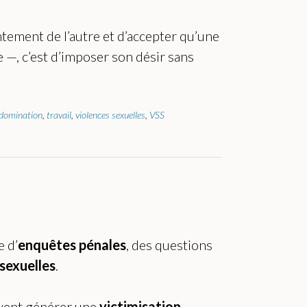
ntement de l’autre et d’accepter qu’une
e —, c’est d’imposer son désir sans
domination
,
travail
,
violences sexuelles
,
VSS
e d’
enquêtes pénales
, des questions
 sexuelles
.
vent générer une
victimisation