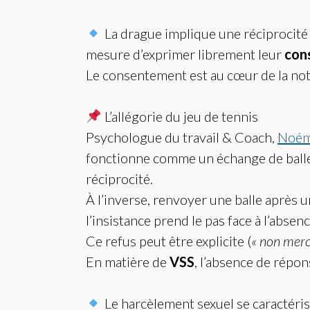
La drague implique une réciprocité d
mesure d’exprimer librement leur
con
Le consentement est au cœur de la notio
L’allégorie du jeu de tennis
Psychologue du travail & Coach,
Noém
fonctionne comme un échange de balles a
réciprocité.
À l’inverse, renvoyer une balle après 
l’insistance prend le pas face à l’abse
Ce refus peut être explicite (
« non merci
En matière de
VSS
, l’absence de répo
Le harcèlement sexuel se caractérise