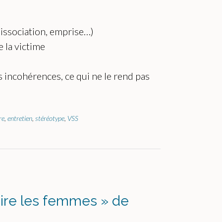
issociation, emprise…)
 la victime
s incohérences, ce qui ne le rend pas
re
,
entretien
,
stéréotype
,
VSS
aire les femmes » de