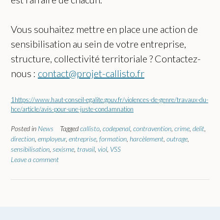
Vous souhaitez mettre en place une action de
sensibilisation au sein de votre entreprise,
structure, collectivité territoriale ? Contactez-
nous :
contact@projet-callisto.fr
1
https://www.haut-conseil-egalite.gouv.fr/violences-de-genre/travaux-du-
hce/article/avis-pour-une-juste-condamnation
Posted in
News
Tagged
callisto
,
codepenal
,
contravention
,
crime
,
delit
,
direction
,
employeur
,
entreprise
,
formation
,
harcèlement
,
outrage
,
sensibilisation
,
sexisme
,
travail
,
viol
,
VSS
Leave a comment