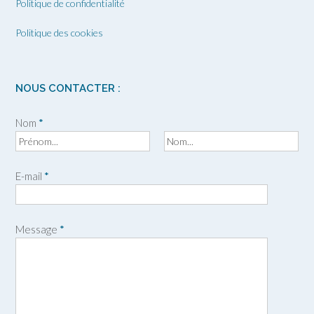
Politique de confidentialité
Politique des cookies
NOUS CONTACTER :
Nom
*
P
N
r
o
E-mail
*
é
m
n
o
m
Message
*