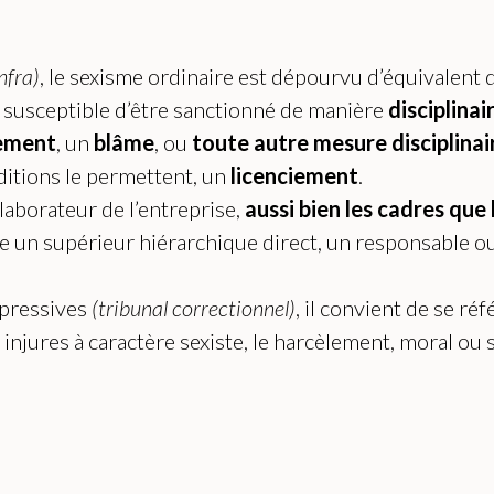
infra)
, le sexisme ordinaire est dépourvu d’équivalent d
 susceptible d’être sanctionné de manière
disciplinai
sement
, un
blâme
, ou
toute autre mesure disciplinai
ditions le permettent, un
licenciement
.
laborateur de l’entreprise,
aussi bien les cadres que
e un supérieur hiérarchique direct, un responsable ou
épressives
(tribunal correctionnel)
, il convient de se ré
njures à caractère sexiste, le harcèlement, moral ou s