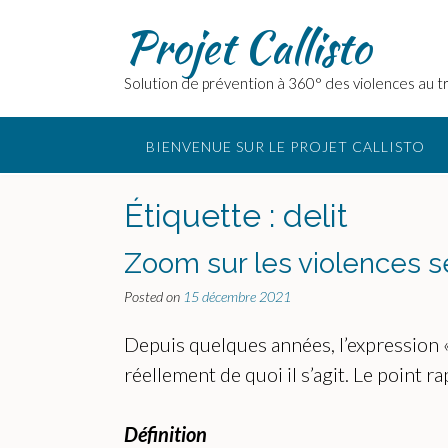
Skip
Projet Callisto
to
content
Solution de prévention à 360° des violences au tr
BIENVENUE SUR LE PROJET CALLISTO
Étiquette :
delit
Zoom sur les violences s
Posted on
15 décembre 2021
Depuis quelques années, l’expression «
réellement de quoi il s’agit. Le point r
Définition