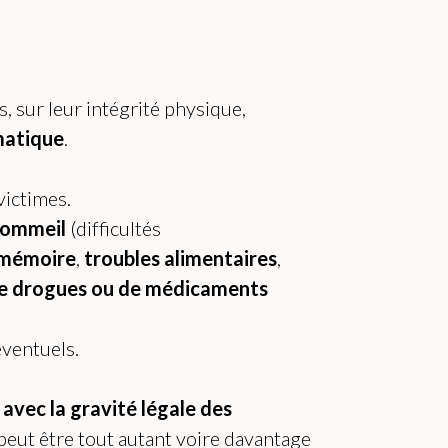
, sur leur intégrité physique,
matique
.
victimes.
 sommeil
(difficultés
mémoire
,
troubles alimentaires
,
de drogues ou de médicaments
éventuels.
avec la gravité légale des
 peut être tout autant voire davantage