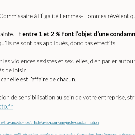
 Commissaire à l’Égalité Femmes-Hommes révèlent 
ainte. Et
entre 1 et 2 % font l’objet d’une condam
qu’ils ne sont pas appliqués, donc pas effectifs.
s violences sexistes et sexuelles, d’en parler autour 
s de loisir.
car elle est l’affaire de chacun.
n de sensibilisation au sein de votre entreprise, struc
sto.fr
nre/travaux-du-hce/article/avis-pour-une-juste-condamnation
n
,
crime
,
delit
,
direction
,
employeur
,
entreprise
,
formation
,
harcèlement
,
outrage
,
s