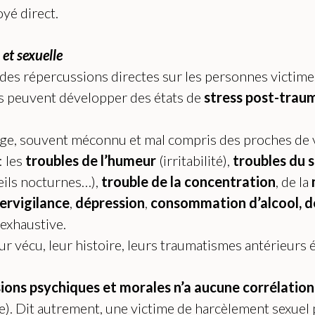
yé direct.
et sexuelle
 des répercussions directes sur les personnes victimes
s peuvent développer des états de
stress post-trau
rge, souvent méconnu et mal compris des proches de 
: les
troubles de l’humeur
(irritabilité),
troubles du
eils nocturnes…),
trouble de la concentration
, de la
ervigilance
,
dépression
,
consommation d’alcool, 
e exhaustive.
eur vécu, leur histoire, leurs traumatismes antérieurs 
ions psychiques et morales n’a aucune corrélation 
me). Dit autrement, une victime de harcèlement sexuel