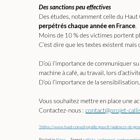
Des sanctions peu effectives
Des études, notamment celle du Haut
perpétrés chaque année en France
.
Moins de 10 % des victimes portent pl
C’est dire que les textes existent mais 
D’où l’importance de communiquer sur le
machine à café, au travail, lors d’activité
D’où l’importance de la sensibilisation, 
Vous souhaitez mettre en place une actio
Contactez-nous :
contact@projet-calli
1
https://www.haut-conseil-egalite.gouv.fr/violences-de-ge
Posted in
News
Tagged
callisto
,
codepenal
,
contraventio