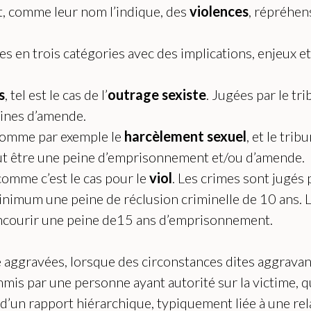
nt, comme leur nom l’indique, des
violences
, répréhen
ées en trois catégories avec des implications, enjeux 
s
, tel est le cas de l’
outrage sexiste
. Jugées par le tr
eines d’amende.
comme par exemple le
harcèlement sexuel
, et le tri
ut être une peine d’emprisonnement et/ou d’amende.
 comme c’est le cas pour le
viol
. Les crimes sont jugés 
minimum une peine de réclusion criminelle de 10 ans. Le
encourir une peine de15 ans d’emprisonnement.
 aggravées, lorsque des circonstances dites aggravan
ommis par une personne ayant autorité sur la victime, q
it d’un rapport hiérarchique, typiquement liée à une r