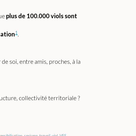
que
plus de 100.000 viols sont
1
nation
.
de soi, entre amis, proches, à la
ture, collectivité territoriale ?
ensibilisation
,
sexisme
,
travail
,
viol
,
VSS