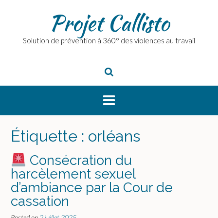
Skip
Projet Callisto
to
content
Solution de prévention à 360° des violences au travail
Étiquette :
orléans
Consécration du
harcèlement sexuel
d’ambiance par la Cour de
cassation
Posted on
2 juillet 2025