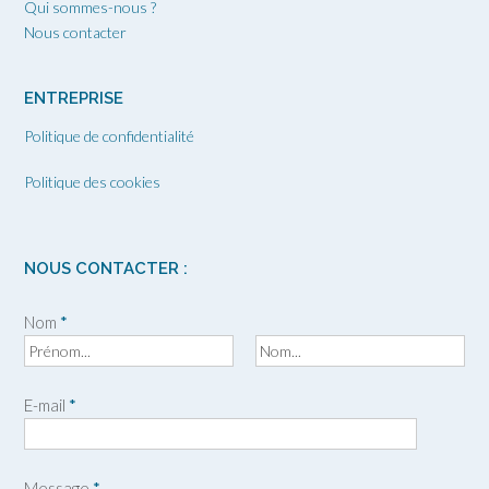
Qui sommes-nous ?
Nous contacter
ENTREPRISE
Politique de confidentialité
Politique des cookies
NOUS CONTACTER :
Nom
*
P
N
r
o
E-mail
*
é
m
n
o
m
Message
*