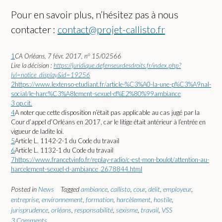
Pour en savoir plus, n’hésitez pas à nous
contacter :
contact@projet-callisto.fr
o
1
CA Orléans, 7 févr. 2017, n
15/02566
Lire la décision :
https://juridique.defenseurdesdroits.fr/index.php?
lvl=notice_display&id=19256
2
https://www.lextenso-etudiant.fr/article-%C3%A0-la-une-p%C3%A9nal-
social/le-harc%C3%A8lement-sexuel-d%E2%80%99ambiance
3
op.cit.
4
A noter que cette disposition n’était pas applicable au cas jugé par la
Cour d’appel d’Orléans en 2017, car le litige était antérieur à l’entrée en
vigueur de ladite loi.
5
Article L. 1142-2-1 du Code du travail
6
Article L. 1132-1 du Code du travail
7
https://www.francetvinfo.fr/replay-radio/c-est-mon-boulot/attention-au-
harcelement-sexuel-d-ambiance_2678844.html
Posted in
News
Tagged
ambiance
,
callisto
,
cour
,
delit
,
employeur
,
entreprise
,
environnement
,
formation
,
harcèlement
,
hostile
,
jurisprudence
,
orléans
,
responsabilité
,
sexisme
,
travail
,
VSS
3 Comments