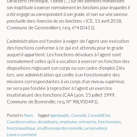
caractère chronique,
« fondé […] sur des éléments manifestant
son inaptitude à exercer normalement les fonctions pour lesquelles il
a été engagé ou correspondant à son grade, et non sur une carence
ponctuelle dans l’exercice de ses fonctions »
(CE, 13 avril 2018,
Commune de Gennevilliers, req. n°410411).
L’administration est fondée à exiger de l’agent une exécution
des fonctions conforme à ce qui est attendu pour le grade
auquel il appartient. Les fonctions dévolues à l’agent sont
normalement celles qu’il a vocation à exercer en fonction des
dispositions régissant son corps ou son cadre d’emploi. Dès
lors, une administration qui confie à un fonctionnaire des
missions correspondantes à un corps d’un niveau supérieur,
ne sera pas fondée à reprocher à l’agent un exercice
insatisfaisant des fonctions (CAA Lyon, 15 juillet 1999,
Commune de Bonneville, req. N° 98LY00491).
Posted in
News
Tagged
agentpublic
,
Conseild
,
ConseildEtat
,
Courdecassation
,
disciplinaire
,
employeur
,
entreprise
,
fonctionnaire
,
fonctionpublique
,
insuffisanceprofessionnelle
,
jurisprudence
Leave a comment