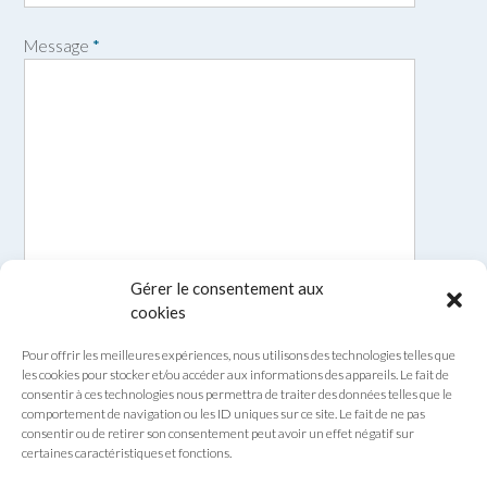
o
m
Message
*
Gérer le consentement aux
cookies
Pour offrir les meilleures expériences, nous utilisons des technologies telles que
les cookies pour stocker et/ou accéder aux informations des appareils. Le fait de
consentir à ces technologies nous permettra de traiter des données telles que le
comportement de navigation ou les ID uniques sur ce site. Le fait de ne pas
consentir ou de retirer son consentement peut avoir un effet négatif sur
certaines caractéristiques et fonctions.
Envoyer