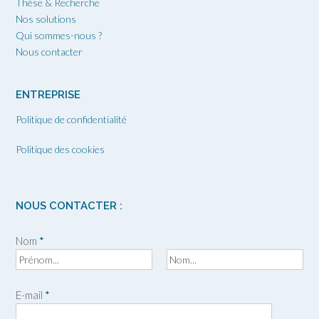
Thèse & Recherche
Nos solutions
Qui sommes-nous ?
Nous contacter
ENTREPRISE
Politique de confidentialité
Politique des cookies
NOUS CONTACTER :
Nom
*
P
N
r
o
E-mail
*
é
m
n