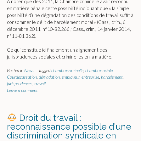
A noter que dès 2011, la Chambre criminelle avait reconnu
en matière pénale cette possibilité indiquant que « la simple
possibilité d’une dégradation des conditions de travail suffit à
consommer le délit de harcèlement moral » (Cass., crim., 6
décembre 2011, n°10-82.266 ; Cass., crim., 14 janvier 2014,
n°11-81.362).
Ce qui constitue ici finalement un alignement des
jurisprudences sociales et criminelles en la matière.
Posted in
News
Tagged
chambrecriminelle
,
chambresociale
,
Courdecassation
,
dégradation
,
employeur
,
entreprise
,
harcèlement
,
jurisprudences
,
travail
Leave a comment
Droit du travail :
reconnaissance possible d’une
discrimination syndicale en