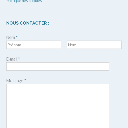
Politique des cookies
NOUS CONTACTER :
Nom
*
P
N
r
o
E-mail
*
é
m
n
o
m
Message
*