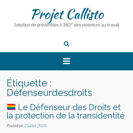
Skip
Projet Callisto
to
content
Solution de prévention à 360° des violences au travail
Étiquette :
Défenseurdesdroits
Le Défenseur des Droits et
la protection de la transidentité
Posted on
2 juillet 2025