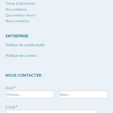
Thèse & Recherche
Nos solutions
Qui sommes-nous ?
Nous contacter
ENTREPRISE
Politique de confidentialité
Politique des cookies
NOUS CONTACTER :
Nom
*
P
N
r
o
E-mail
*
é
m
n