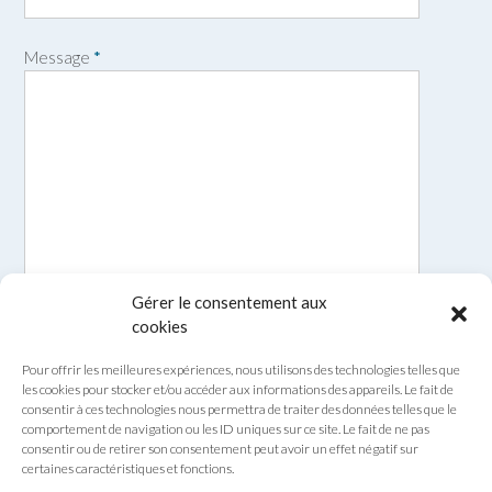
o
m
Message
*
Gérer le consentement aux
cookies
Pour offrir les meilleures expériences, nous utilisons des technologies telles que
les cookies pour stocker et/ou accéder aux informations des appareils. Le fait de
consentir à ces technologies nous permettra de traiter des données telles que le
comportement de navigation ou les ID uniques sur ce site. Le fait de ne pas
consentir ou de retirer son consentement peut avoir un effet négatif sur
certaines caractéristiques et fonctions.
Envoyer