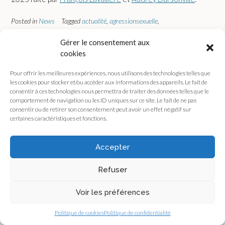
Posted in
News
Tagged
actualité
,
agressionsexuelle
,
assembléenationale
,
CEDH
,
ConseildEtat
,
consentement
,
Gérer le consentement aux
Courdecassation
,
loi
,
parlement
,
VSS
Leave a comment
cookies
Pour offrir les meilleures expériences, nous utilisons des technologies telles que
les cookies pour stocker et/ou accéder aux informations des appareils. Le fait de
consentir à ces technologies nous permettra de traiter des données telles que le
comportement de navigation ou les ID uniques sur ce site. Le fait de ne pas
consentir ou de retirer son consentement peut avoir un effet négatif sur
certaines caractéristiques et fonctions.
OÙ NOUS SUIVRE :
Accepter
Instagram
LinkedIn
Refuser
Voir les préférences
MENU
Politique de cookies
Politique de confidentialité