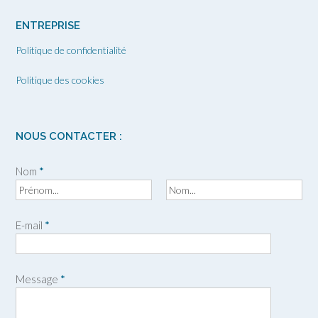
ENTREPRISE
Politique de confidentialité
Politique des cookies
NOUS CONTACTER :
Nom
*
P
N
r
o
E-mail
*
é
m
n
o
m
Message
*