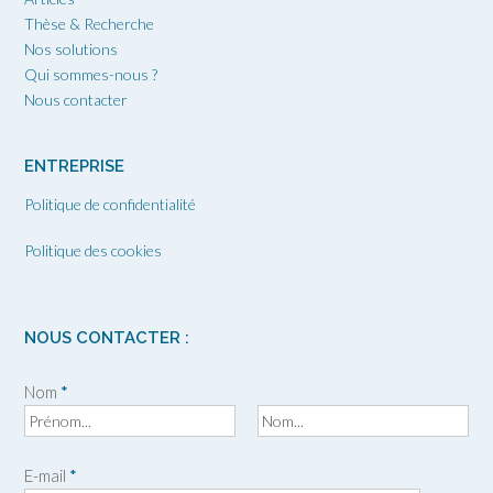
Thèse & Recherche
Nos solutions
Qui sommes-nous ?
Nous contacter
ENTREPRISE
Politique de confidentialité
Politique des cookies
NOUS CONTACTER :
Nom
*
P
N
r
o
E-mail
*
é
m