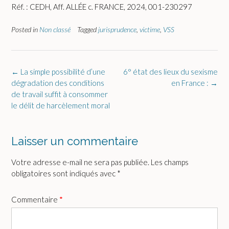
Réf. : CEDH, Aff. ALLÉE c. FRANCE, 2024, 001-230297
Posted in
Non classé
Tagged
jurisprudence
,
victime
,
VSS
Post
←
La simple possibilité d’une
6° état des lieux du sexisme
navigation
dégradation des conditions
en France :
→
de travail suffit à consommer
le délit de harcèlement moral
Laisser un commentaire
Votre adresse e-mail ne sera pas publiée.
Les champs
obligatoires sont indiqués avec
*
Commentaire
*