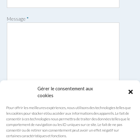
n
o
m
Message
*
Gérer le consentement aux
cookies
Pour offrir les meilleures expériences, nous utilisons des technologies telles que
les cookies pour stocker et/ou accéder aux informations des appareils. Le fait de
consentir à ces technologies nous permettra de traiter des données telles que le
comportement de navigation ou les ID uniques sur ce site. Le fait de ne pas
consentir ou de retirer son consentement peut avoir un effet négatif sur
certaines caractéristiques et fonctions.