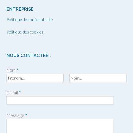
ENTREPRISE
Politique de confidentialité
Politique des cookies
NOUS CONTACTER :
Nom
*
P
N
r
o
E-mail
*
é
m
n
o
m
Message
*