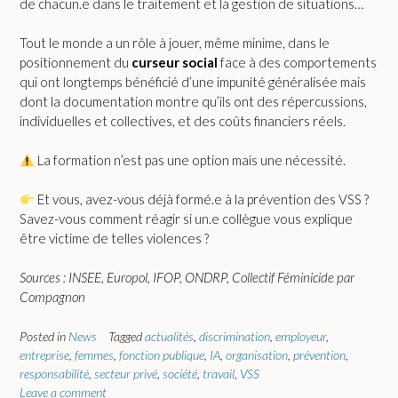
de chacun.e dans le traitement et la gestion de situations…
Tout le monde a un rôle à jouer, même minime, dans le
positionnement du
curseur social
face à des comportements
qui ont longtemps bénéficié d’une impunité généralisée mais
dont la documentation montre qu’ils ont des répercussions,
individuelles et collectives, et des coûts financiers réels.
La formation n’est pas une option mais une nécessité.
Et vous, avez-vous déjà formé.e à la prévention des VSS ?
Savez-vous comment réagir si un.e collègue vous explique
être victime de telles violences ?
Sources : INSEE, Europol, IFOP, ONDRP, Collectif Féminicide par
Compagnon
Posted in
News
Tagged
actualités
,
discrimination
,
employeur
,
entreprise
,
femmes
,
fonction publique
,
IA
,
organisation
,
prévention
,
responsabilité
,
secteur privé
,
société
,
travail
,
VSS
Leave a comment