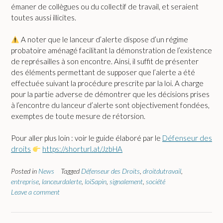
émaner de collègues ou du collectif de travail, et seraient
toutes aussi illicites.
A noter que le lanceur d’alerte dispose d’un régime
probatoire aménagé facilitant la démonstration de l’existence
de représailles à son encontre. Ainsi, il suffit de présenter
des éléments permettant de supposer que l’alerte a été
effectuée suivant la procédure prescrite par la loi. A charge
pour la partie adverse de démontrer que les décisions prises
à l’encontre du lanceur d’alerte sont objectivement fondées,
exemptes de toute mesure de rétorsion.
Pour aller plus loin : voir le guide élaboré par le
Défenseur des
droits
https://shorturl.at/JzbHA
Posted in
News
Tagged
Défenseur des Droits
,
droitdutravail
,
entreprise
,
lanceurdalerte
,
loiSapin
,
signalement
,
société
Leave a comment