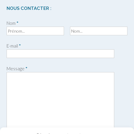
NOUS CONTACTER :
Nom
*
P
N
r
o
E-mail
*
é
m
n
o
m
Message
*