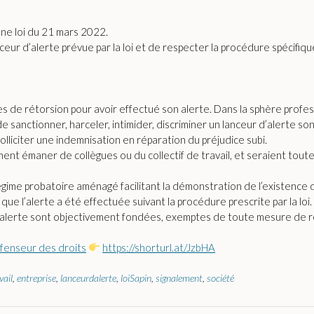
une loi du 21 mars 2022.
ceur d’alerte prévue par la loi et de respecter la procédure spécifiqu
es de rétorsion pour avoir effectué son alerte. Dans la sphère profess
 sanctionner, harceler, intimider, discriminer un lanceur d’alerte son
 solliciter une indemnisation en réparation du préjudice subi.
nt émaner de collègues ou du collectif de travail, et seraient toutes a
gime probatoire aménagé facilitant la démonstration de l’existence de 
e l’alerte a été effectuée suivant la procédure prescrite par la loi
 d’alerte sont objectivement fondées, exemptes de toute mesure de r
fenseur des droits
https://shorturl.at/JzbHA
vail
,
entreprise
,
lanceurdalerte
,
loiSapin
,
signalement
,
société