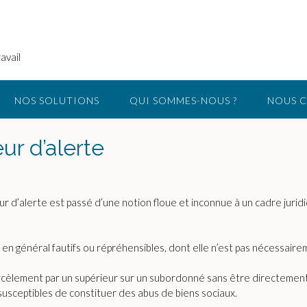
avail
NOS SOLUTIONS
QUI SOMMES-NOUS ?
NOUS 
eur d’alerte
ur d’alerte est passé d’une notion floue et inconnue à un cadre juri
 en général fautifs ou répréhensibles, dont elle n’est pas nécessairem
arcèlement par un supérieur sur un subordonné sans être directement 
susceptibles de constituer des abus de biens sociaux.