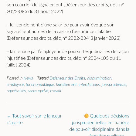
son courrier de signalement (Défenseur des droits, déc. n°
2022-083 du 31 août 2022)
– le licenciement d’une salariée pour avoir évoqué son
signalement auprès de la caisse d’assurance maladie
(Défenseur des droits, déc. n° 2022-234, 3 janvier 2023)
– la menace par l’employeur de poursuites judiciaires de façon
injustifiée (Défenseur des droits, déc. n° 2024-105 du 11
juillet 2024).
Posted in
News
Tagged
Défenseur des Droits
,
discrimination
,
employeur
,
fonctionpublique
,
harcèlement
,
interdictions
,
jurisprudences
,
représailles
,
secteurprivé
,
travail
Post
←
Tout savoir sur le lanceur
Quelques décisions
navigation
d’alerte
jurisprudentielles en matière
de pouvoir disciplinaire dans la
fonction publique
→