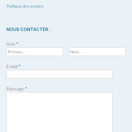
Politique des cookies
NOUS CONTACTER :
Nom
*
P
N
r
o
E-mail
*
é
m
n
o
m
Message
*