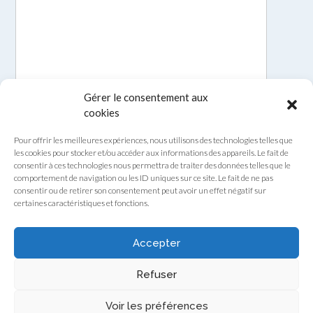
Gérer le consentement aux
cookies
Pour offrir les meilleures expériences, nous utilisons des technologies telles que
les cookies pour stocker et/ou accéder aux informations des appareils. Le fait de
consentir à ces technologies nous permettra de traiter des données telles que le
comportement de navigation ou les ID uniques sur ce site. Le fait de ne pas
consentir ou de retirer son consentement peut avoir un effet négatif sur
certaines caractéristiques et fonctions.
Envoyer
Accepter
Refuser
Voir les préférences
Theme by
Out the Box