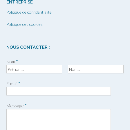
ENTREPRISE
Politique de confidentialité
Politique des cookies
NOUS CONTACTER :
Nom
*
P
N
r
o
E-mail
*
é
m
n
o
m
Message
*