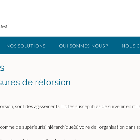
avail
NOS SOLUTIONS
QUI SOMMES-NOUS ?
NOUS 
ns
sures de rétorsion
rsion, sont des agissements illicites susceptibles de survenir en mil
 comme de supérieur(s) hiérarchique(s) voire de l’organisation dans 