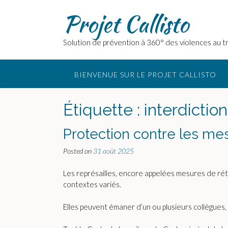
Skip
Projet Callisto
to
content
Solution de prévention à 360° des violences au tr
BIENVENUE SUR LE PROJET CALLISTO
Étiquette :
interdictio
Protection contre les me
Posted on
31 août 2025
Les représailles, encore appelées mesures de réto
contextes variés.
Elles peuvent émaner d’un ou plusieurs collègues,