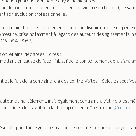
 fonction publique prohibent ce type de mesures.
r ou dénoncé un harcèlement (qu’il en soit victime ou témoin), ne saura
nt son évolution professionnelle…
de discrimination, de harcèlement sexuel ou discriminatoire ne peut 
mesure, prise notamment à l’égard des auteurs des agissements, n’e
2019, n° 419062).
n, et ainsi déclarées illicites :
remettant en cause de façon injustifiée le comportement de la signalan
ent et le fait de la contraindre à des contre-visites médicales abusi
 l’auteur du harcèlement, mais également contraint la victime présumée
conditions de travail pendant ou après l’enquête interne (
Cour de c
présumée pour faute grave en raison de certains termes employés da