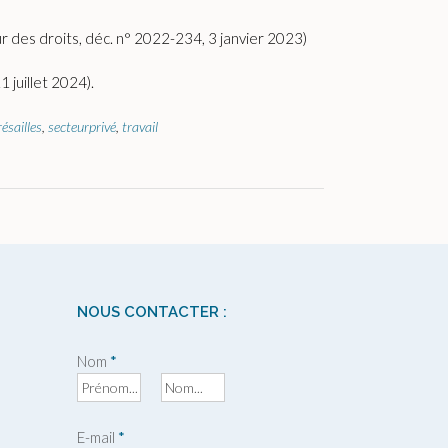
r des droits, déc. n° 2022-234, 3 janvier 2023)
 juillet 2024).
ésailles
,
secteurprivé
,
travail
NOUS CONTACTER :
Nom
*
P
N
r
o
E-mail
*
é
m