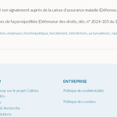
ué son signalement auprès de la caisse d’assurance maladie (Défenseu
res de façon injustifiée (Défenseur des droits, déc. n° 2024-105 du 11
tion
,
employeur
,
fonctionpublique
,
harcèlement
,
interdictions
,
jurisprudences
,
repr
U
ENTREPRISE
nue sur le projet Callisto
Politique de confidentialité
ités
Politique des cookies
s
 & Recherche
lutions