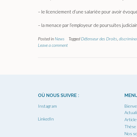
– le licenciement d’une salariée pour avoir évoq
– la menace par l’employeur de poursuites judiciai
Posted in
News
Tagged
Défenseur des Droits
,
discrimina
Leave a comment
OÙ NOUS SUIVRE :
MEN
Instagram
Bienve
Actual
LinkedIn
Article
Thèse
Nos so