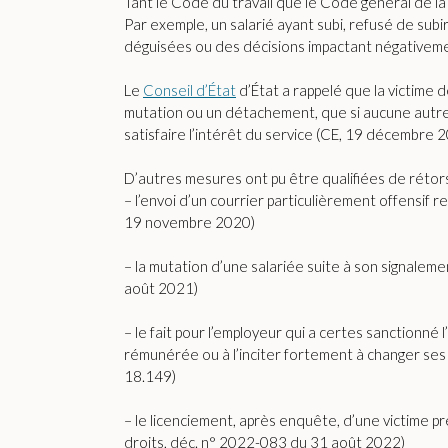
Tant le Code du travail que le Code général de la
Par exemple, un salarié ayant subi, refusé de subi
déguisées ou des décisions impactant négativeme
Le
Conseil d’État
d’État a rappelé que la victime 
mutation ou un détachement, que si aucune autre 
satisfaire l’intérêt du service (CE, 19 décembre 
D’autres mesures ont pu être qualifiées de rétorsio
– l’envoi d’un courrier particulièrement offensif 
19 novembre 2020)
– la mutation d’une salariée suite à son signalem
août 2021)
– le fait pour l’employeur qui a certes sanctionné
rémunérée ou à l’inciter fortement à changer ses 
18.149)
– le licenciement, après enquête, d’une victime 
droits, déc. n° 2022-083 du 31 août 2022)