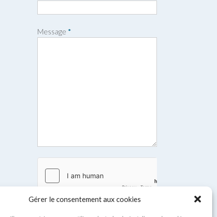
n
o
m
Message
*
Gérer le consentement aux cookies