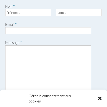
Nom
*
P
N
r
o
E-mail
*
é
m
n
o
m
Message
*
Gérer le consentement aux
cookies