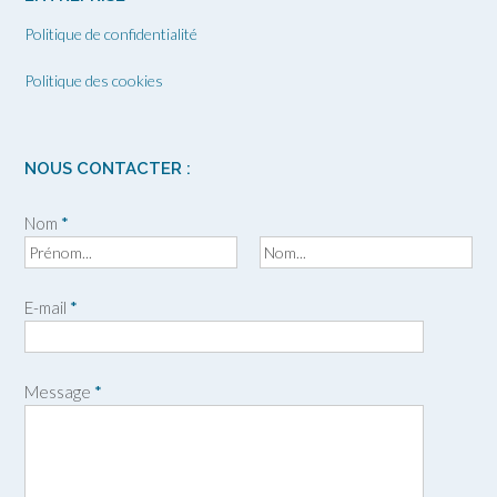
Politique de confidentialité
Politique des cookies
NOUS CONTACTER :
Nom
*
P
N
r
o
E-mail
*
é
m
n
o
m
Message
*