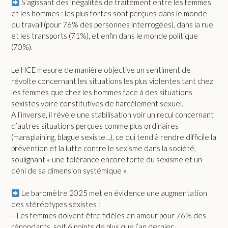
S’agissant des inégalités de traitement entre les femmes
et les hommes : les plus fortes sont perçues dans le monde
du travail (pour 76% des personnes interrogées), dans la rue
et les transports (71%), et enfin dans le monde politique
(70%).
Le HCE mesure de manière objective un sentiment de
révolte concernant les situations les plus violentes tant chez
les femmes que chez les hommes face à des situations
sexistes voire constitutives de harcèlement sexuel.
A l’inverse, il révèle une stabilisation voir un recul concernant
d’autres situations perçues comme plus ordinaires
(mansplaining, blague sexiste…), ce qui tend à rendre difficile la
prévention et la lutte contre le sexisme dans la société,
soulignant « une tolérance encore forte du sexisme et un
déni de sa dimension systémique ».
Le baromètre 2025 met en évidence une augmentation
des stéréotypes sexistes :
– Les femmes doivent être fidèles en amour pour 76% des
répondants, soit 6 points de plus que l’an dernier