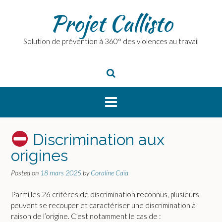
Skip
Projet Callisto
to
content
Solution de prévention à 360° des violences au travail
Discrimination aux
origines
Posted on
18 mars 2025
by
Coraline Caïa
Parmi les 26 critères de discrimination reconnus, plusieurs
peuvent se recouper et caractériser une discrimination à
raison de l’origine. C’est notamment le cas de :