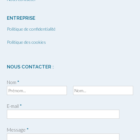
ENTREPRISE
Politique de confidentialité
Politique des cookies
NOUS CONTACTER :
Nom
*
P
N
r
o
E-mail
*
é
m
n
o
m
Message
*