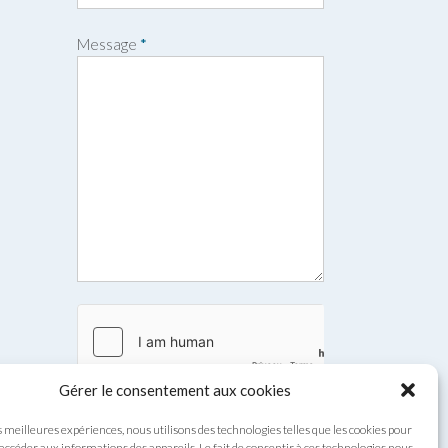
o
m
Message
*
Gérer le consentement aux cookies
s meilleures expériences, nous utilisons des technologies telles que les cookies pour
Envoyer
 accéder aux informations des appareils. Le fait de consentir à ces technologies nous