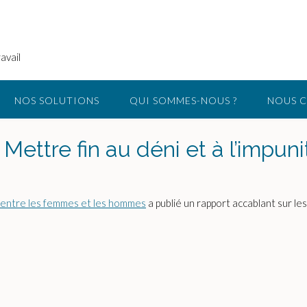
avail
NOS SOLUTIONS
QUI SOMMES-NOUS ?
NOUS 
ettre fin au déni et à l’impuni
té entre les femmes et les hommes
a publié un rapport accablant sur le