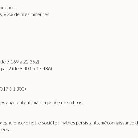
mineures
, 82% de filles mineures
3 (de 7 169 à 22 352)
s par 2 (de 8 401 à 17 486)
 017 à 1 300)
ntes augmentent, mais la justice ne suit pas.
i imprègne encore notre société : mythes persistants, méconnaissan
ptées…