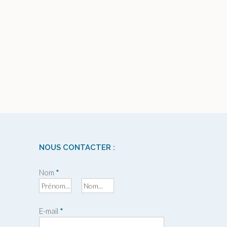
NOUS CONTACTER :
Nom
*
P
N
r
o
E-mail
*
é
m
n