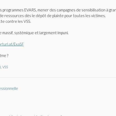
es programmes EVARS, mener des campagnes de sensibilisation à gran
n de ressources dès le dépôt de plainte pour toutes les victimes.
tte contre les VSS.
ne massif, systémique et largement impuni.
orturl.at/ExaSF
ène ?
l
,
VSS
essionnelle