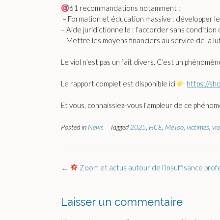
61 recommandations notamment :
– Formation et éducation massive : développer l
– Aide juridictionnelle : l’accorder sans conditio
– Mettre les moyens financiers au service de la lu
Le viol n’est pas un fait divers. C’est un phénomè
Le rapport complet est disponible ici
https://sh
Et vous, connaissiez-vous l’ampleur de ce phénom
Posted in
News
Tagged
2025
,
HCE
,
MeToo
,
victimes
,
vio
Post
←
Zoom et actus autour de l’insuffisance prof
navigation
Laisser un commentaire