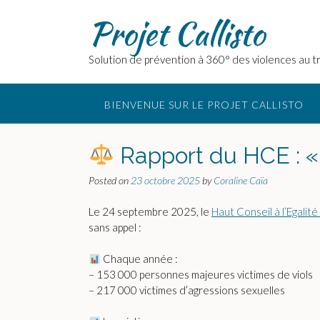
Skip
Projet Callisto
to
content
Solution de prévention à 360° des violences au tr
BIENVENUE SUR LE PROJET CALLISTO
Rapport du HCE : « M
Posted on
23 octobre 2025
by
Coraline Caïa
Le 24 septembre 2025, le
Haut Conseil à l’Egali
sans appel :
Chaque année :
– 153 000 personnes majeures victimes de viols
– 217 000 victimes d’agressions sexuelles