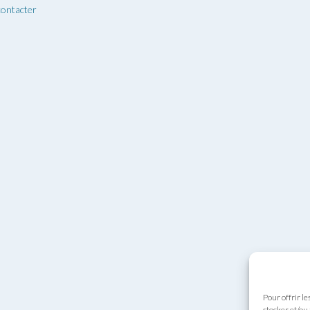
ontacter
Pour offrir le
stocker et/ou