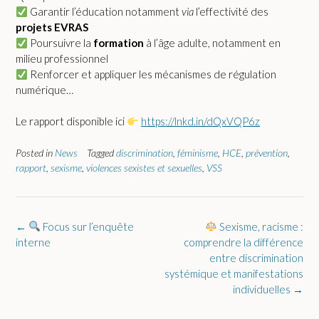
Garantir l’éducation notamment
via
l’effectivité des
projets EVRAS
Poursuivre la
formation
à l’âge adulte, notamment en
milieu professionnel
Renforcer et appliquer les mécanismes de régulation
numérique…
Le rapport disponible ici
https://lnkd.in/dQxVQP6z
Posted in
News
Tagged
discrimination
,
féminisme
,
HCE
,
prévention
,
rapport
,
sexisme
,
violences sexistes et sexuelles
,
VSS
Post
←
Focus sur l’enquête
Sexisme, racisme :
navigation
interne
comprendre la différence
entre discrimination
systémique et manifestations
individuelles
→