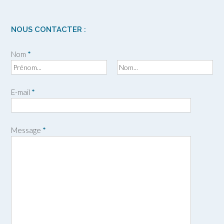
NOUS CONTACTER :
Nom
*
P
N
r
o
E-mail
*
é
m
n
o
m
Message
*