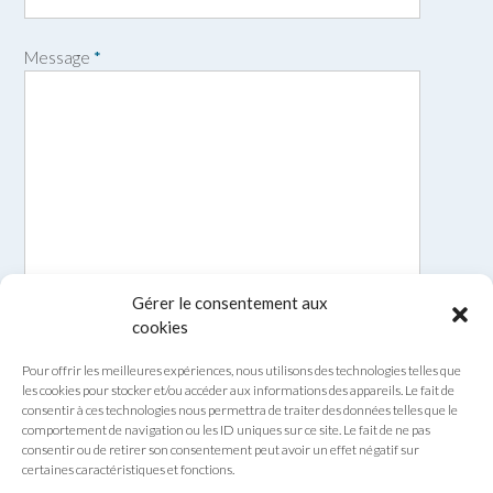
o
m
Message
*
Gérer le consentement aux
cookies
Pour offrir les meilleures expériences, nous utilisons des technologies telles que
les cookies pour stocker et/ou accéder aux informations des appareils. Le fait de
consentir à ces technologies nous permettra de traiter des données telles que le
comportement de navigation ou les ID uniques sur ce site. Le fait de ne pas
consentir ou de retirer son consentement peut avoir un effet négatif sur
certaines caractéristiques et fonctions.
Envoyer