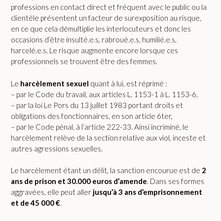
professions en contact direct et fréquent avec le public ou la
clientèle présentent un facteur de surexposition au risque,
en ce que cela démultiplie les interlocuteurs et donc les
occasions d’être insulté.e.s, rabroué.e.s, humilié.e.s,
harcelé.e.s. Le risque augmente encore lorsque ces
professionnels se trouvent être des femmes.
Le
harcèlement sexuel
quant à lui, est réprimé :
– par le Code du travail, aux articles L. 1153-1 à L. 1153-6,
– par la loi Le Pors du 13 juillet 1983 portant droits et
obligations des fonctionnaires, en son article 6ter,
– par le Code pénal, à l’article 222-33. Ainsi incriminé, le
harcèlement relève de la section relative aux viol, inceste et
autres agressions sexuelles.
Le harcèlement étant un délit, la sanction encourue est de
2
ans de prison et 30.000 euros d’amende
. Dans ses formes
aggravées, elle peut aller
jusqu’à 3 ans d’emprisonnement
et de 45 000 €
.