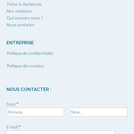
Thèse & Recherche
Nos solutions
Qui sommes-nous ?
Nous contacter
ENTREPRISE
Politique de confidentialité
Politique des cookies
NOUS CONTACTER :
Nom
*
P
N
r
o
E-mail
*
é
m
n