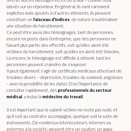
SMS et autres messages écrits ou oraux – comme ceux
laissés sur un répondeur. En général, ils sont rarement
explicites mais ajoutés à d’autres éléments, ils peuvent
constituer un
faisceau d’indices
, de nature à matérialiser
une situation de harcèlement.
Ce peut être aussi des témoignages, tant de personnes
encore en poste dans l’entreprise, que des personnes ne
faisant plus partie des effectifs, soit qu’elles aient été
victimes de harcèlement, soit qu’elles en aient été témoins.
Là encore, le témoignage est difficile à obtenir, tant les
personnes peuvent craindre de s’exposer.
Il peut également s’agir de certificats médicaux attestant de
troubles divers – dépression, troubles du sommeil, angoisses
– avec la possibilité de les dater. D’où l’importance de
consulter rapidement, des
professionnels du secteur
médical
, y inclus la
médecine du travail
.
Il est important que le salarié victime ne reste pas isolé, et
qu’il soit au contraire accompagné, quelque soit la suite de
événements. De nombreux interlocuteurs, internes ou
externes à la société, peuvent être un soutien, un appui