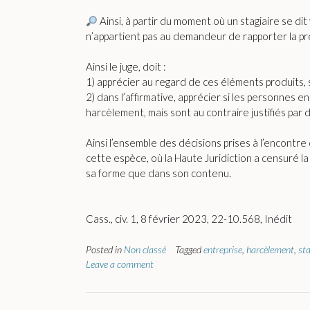
Ainsi, à partir du moment où un stagiaire se dit
n’appartient pas au demandeur de rapporter la pre
Ainsi le juge, doit :
1) apprécier au regard de ces éléments produits, s
2) dans l’affirmative, apprécier si les personnes 
harcèlement, mais sont au contraire justifiés par 
Ainsi l’ensemble des décisions prises à l’encontre
cette espèce, où la Haute Juridiction a censuré la c
sa forme que dans son contenu.
Cass., civ. 1, 8 février 2023, 22-10.568, Inédit
Posted in
Non classé
Tagged
entreprise
,
harcèlement
,
sta
Leave a comment