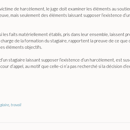
 victime de harcèlement, le juge doit examiner les éléments au soutien
uve, mais seulement des éléments laissant supposer l’existence d’une 
i les faits matériellement établis, pris dans leur ensemble, laissent 
en charge de la formation du stagiaire, rapportent la preuve de ce que
des éléments objectifs.
 d’un stagiaire laissant supposer l’existence d’un harcèlement, est s
our d’appel, au motif que celle-ci n’a pas recherché si la décision d’ex
giaire
,
travail