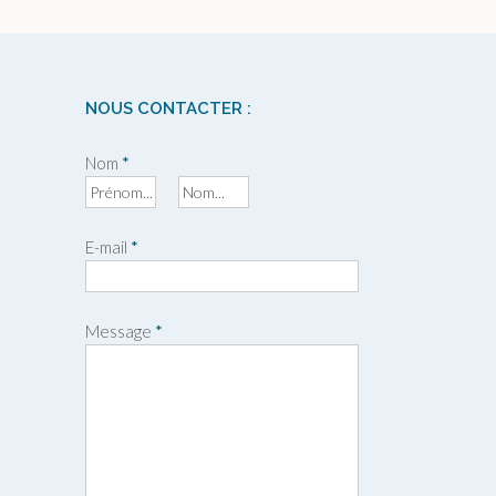
NOUS CONTACTER :
Nom
*
P
N
r
o
E-mail
*
é
m
n
o
m
Message
*