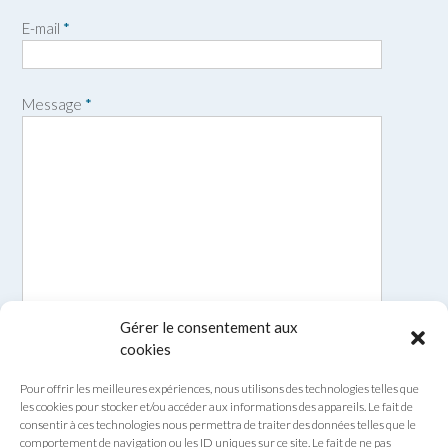
r
o
E-mail
*
é
m
n
o
m
Message
*
Gérer le consentement aux
cookies
Pour offrir les meilleures expériences, nous utilisons des technologies telles que
les cookies pour stocker et/ou accéder aux informations des appareils. Le fait de
consentir à ces technologies nous permettra de traiter des données telles que le
comportement de navigation ou les ID uniques sur ce site. Le fait de ne pas