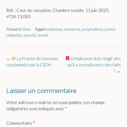
Réf. : Cour de cassation, Chambre sociale, 11 juin 2025,
n°24-13.083
Posted in
News
Tagged
employeur
,
entreprise
,
jurisprudence
,
justice
,
obligation
,
sécurité
,
travail
Post
←
La France de nouveau
L’employeur doit réagir dès
navigation
condamnée par la CEDH
qu’il a connaissance des faits
!
→
Laisser un commentaire
Votre adresse e-mail ne sera pas publiée.
Les champs
obligatoires sont indiqués avec
*
Commentaire
*