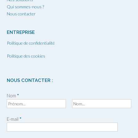
Qui sommes-nous ?
Nous contacter
ENTREPRISE
Politique de confidentialité
Politique des cookies
NOUS CONTACTER :
Nom
*
P
N
r
o
E-mail
*
é
m
n
o
m