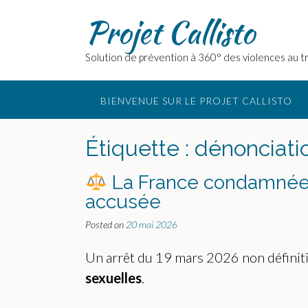
Skip
Projet Callisto
to
content
Solution de prévention à 360° des violences au tr
BIENVENUE SUR LE PROJET CALLISTO
Étiquette :
dénonciati
La France condamnée 
accusée
Posted on
20 mai 2026
Un arrêt du 19 mars 2026 non définitif
sexuelles
.