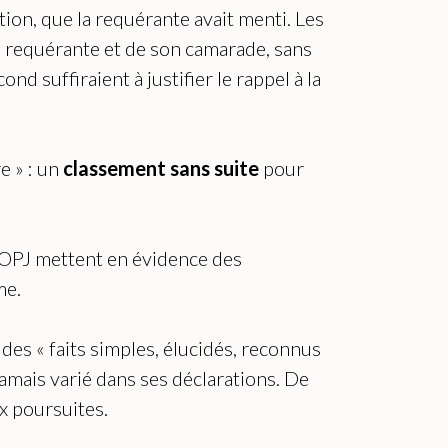
ion, que la requérante avait menti. Les
a requérante et de son camarade, sans
d suffiraient à justifier le rappel à la
 » : un
classement sans suite
pour
s OPJ mettent en évidence des
me.
des « faits simples, élucidés, reconnus
 jamais varié dans ses déclarations. De
x poursuites.