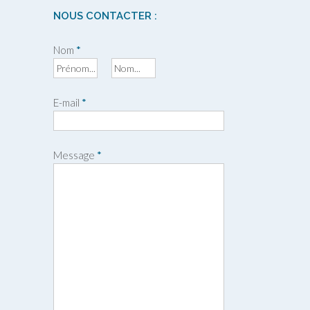
NOUS CONTACTER :
Nom
*
P
N
r
o
E-mail
*
é
m
n
o
m
Message
*