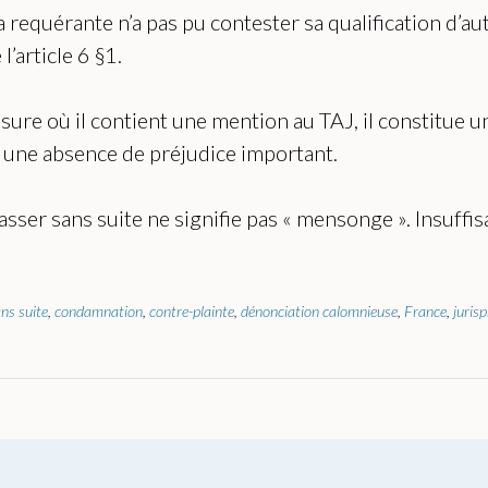
 requérante n’a pas pu contester sa qualification d’au
l’article 6 §1.
mesure où il contient une mention au TAJ, il constitue
une absence de préjudice important.
classer sans suite ne signifie pas « mensonge ». Insuff
ns suite
,
condamnation
,
contre-plainte
,
dénonciation calomnieuse
,
France
,
juris