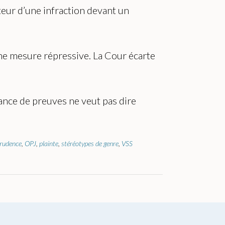
teur d’une infraction devant un
 une mesure répressive. La Cour écarte
isance de preuves ne veut pas dire
prudence
,
OPJ
,
plainte
,
stéréotypes de genre
,
VSS