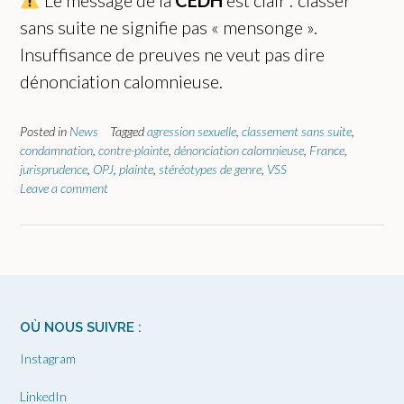
Le message de la
CEDH
est clair : classer
sans suite ne signifie pas « mensonge ».
Insuffisance de preuves ne veut pas dire
dénonciation calomnieuse.
Posted in
News
Tagged
agression sexuelle
,
classement sans suite
,
condamnation
,
contre-plainte
,
dénonciation calomnieuse
,
France
,
jurisprudence
,
OPJ
,
plainte
,
stéréotypes de genre
,
VSS
Leave a comment
OÙ NOUS SUIVRE :
Instagram
LinkedIn