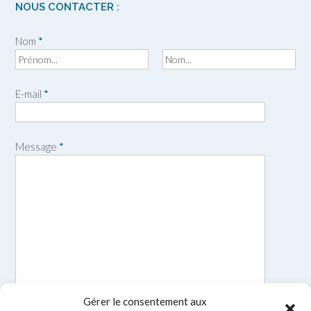
NOUS CONTACTER :
Nom
*
P
N
r
o
E-mail
*
é
m
n
o
m
Message
*
Gérer le consentement aux