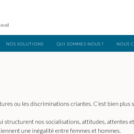
avail
NOS SOLUTIONS
QUI SOMMES-NOUS ?
NOUS 
atures ou les discriminations criantes. C’est bien plus
i structurent nos socialisations, attitudes, attente
tiennent une inégalité entre femmes et hommes.