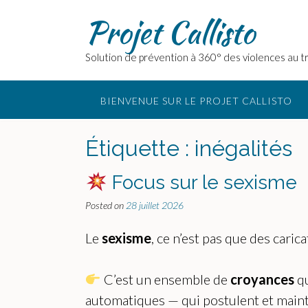
Skip
Projet Callisto
to
content
Solution de prévention à 360° des violences au tr
BIENVENUE SUR LE PROJET CALLISTO
Étiquette :
inégalités
Focus sur le sexisme
Posted on
28 juillet 2026
Le
sexisme
, ce n’est pas que des caric
C’est un ensemble de
croyances
qu
automatiques — qui postulent et main