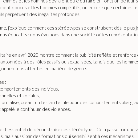
 femmes et les hommes devraient être ou faire en fonction de leur 
ement douces et les hommes compétitifs, ou encore que certaines pr
s ils perpétuent des inégalités profondes.
sme, j’explique comment ces stéréotypes se construisent dès le plus 
contenus éducatifs : nous évoluons dans une société où les représenta
icitaire en avril 2020 montre comment la publicité reflète et renforc
antonnées à des rôles passifs ou sexualisées, tandis que les hommes 
façonnent nos attentes en matière de genre.
s :
e comportements des individus,
onnelles et sociales,
normalisé, créant un terrain fertile pour des comportements plus g
 appelé le continuum des violences.
 il est essentiel de déconstruire ces stéréotypes. Cela passe par une
 mais aussi par des formations qui sensibilisent à ces mécanismes.