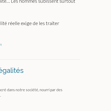
ernité… Les hommes subissent surtout
té réelle exige de les traiter
es
égalités
ré dans notre société, nourri par des
.