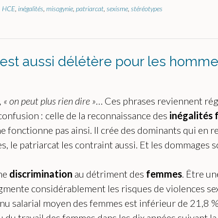
,
HCE
,
inégalités
,
misogynie
,
patriarcat
,
sexisme
,
stéréotypes
 est aussi délétère pour les homm
« on peut plus rien dire »
… Ces phrases reviennent rég
e confusion : celle de la reconnaissance des
inégalité
e fonctionne pas ainsi. Il crée des dominants qui en r
, le patriarcat les contraint aussi. Et les dommages
une
discrimination
au détriment des
femmes
. Être un
augmente considérablement les risques de violences sex
enu salarial moyen des femmes est inférieur de 21,8 
du travail des femmes dans les dix années suivant la