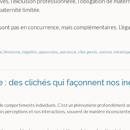
es, l’exclusion professionnelle, l’obligation de mat
aternité limitée.
 sont pas en concurrence, mais complémentaires. L’égali
té
,
féminisme
,
inégalités
,
oppressions
,
patriarcat
,
rôles genrés
,
sexisme
,
stéréotyp
: des clichés qui façonnent nos in
de comportements individuels. C’est un phénomène profondément anc
nos perceptions et nos interactions, souvent de manière inconsciente