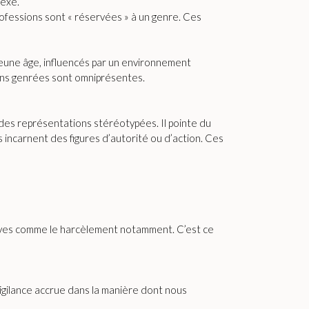
sexe.
ofessions sont « réservées » à un genre. Ces
jeune âge, influencés par un environnement
tions genrées sont omniprésentes.
e des représentations stéréotypées. Il pointe du
incarnent des figures d’autorité ou d’action. Ces
raves comme le harcèlement notamment. C’est ce
 vigilance accrue dans la manière dont nous