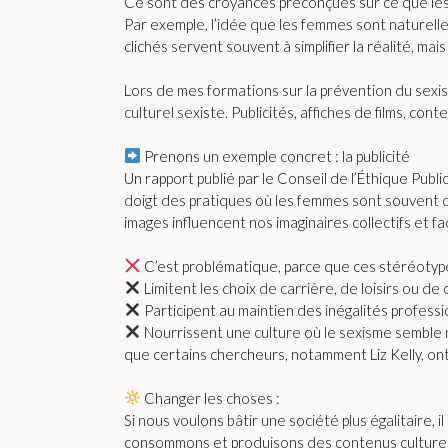
Ce sont des croyances préconçues sur ce que les
Par exemple, l’idée que les femmes sont naturell
clichés servent souvent à simplifier la réalité, mai
Lors de mes formations sur la prévention du sexi
culturel sexiste. Publicités, affiches de films, 
Prenons un exemple concret : la publicité
Un rapport publié par le Conseil de l’Éthique Publ
doigt des pratiques où les femmes sont souvent c
images influencent nos imaginaires collectifs et 
C’est problématique, parce que ces stéréotype
Limitent les choix de carrière, de loisirs ou d
Participent au maintien des inégalités professi
Nourrissent une culture où le sexisme semble 
que certains chercheurs, notamment Liz Kelly, ont
Changer les choses :
Si nous voulons bâtir une société plus égalitaire,
consommons et produisons des contenus culturels,