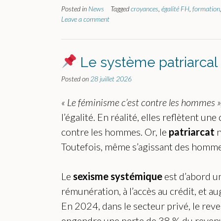
Posted in
News
Tagged
croyances
,
égalité FH
,
formation
Leave a comment
Le système patriarcal
Posted on
28 juillet 2026
« Le féminisme c’est contre les hommes », 
l’égalité. En réalité, elles reflètent un
contre les hommes. Or, le
patriarcat
n
Toutefois, même s’agissant des hommes
Le
sexisme systémique
est d’abord 
rémunération, à l’accès au crédit, et 
En 2024, dans le secteur privé, le rev
engendre une perte de 38 % du revenu 