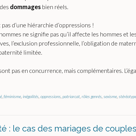
 des
dommages
bien réels.
it pas d’une hiérarchie d’oppressions !
es hommes ne signifie pas qu’il affecte les hommes et 
es, l’exclusion professionnelle, l’obligation de mat
aternité limitée.
 sont pas en concurrence, mais complémentaires. L’égali
té
,
féminisme
,
inégalités
,
oppressions
,
patriarcat
,
rôles genrés
,
sexisme
,
stéréotyp
lité : le cas des mariages de coup