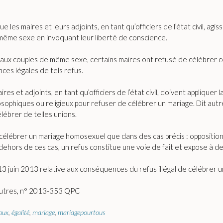
e les maires et leurs adjoints, en tant qu’officiers de l’état civil, agi
même sexe en invoquant leur liberté de conscience.
 aux couples de même sexe, certains maires ont refusé de célébrer c
nces légales de tels refus.
es et adjoints, en tant qu’officiers de l’état civil, doivent appliquer
losophiques ou religieux pour refuser de célébrer un mariage. Dit autr
lébrer de telles unions.
 de célébrer un mariage homosexuel que dans des cas précis : opposi
ehors de ces cas, un refus constitue une voie de fait et expose à des
u 13 juin 2013 relative aux conséquences du refus illégal de célébrer 
t autres, n° 2013-353 QPC
aux
,
égalité
,
mariage
,
mariagepourtous