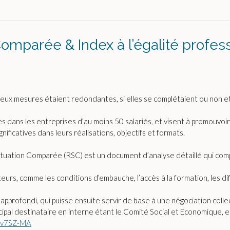
omparée & Index à l’égalité profess
eux mesures étaient redondantes, si elles se complétaient ou non et
s dans les entreprises d’au moins 50 salariés, et visent à promouvoir 
ificatives dans leurs réalisations, objectifs et formats.
Situation Comparée (RSC) est un document d’analyse détaillé qui co
ateurs, comme les conditions d’embauche, l’accès à la formation, les dif
 approfondi, qui puisse ensuite servir de base à une négociation collec
cipal destinataire en interne étant le Comité Social et Economique, et
n/dv7SZ-MA