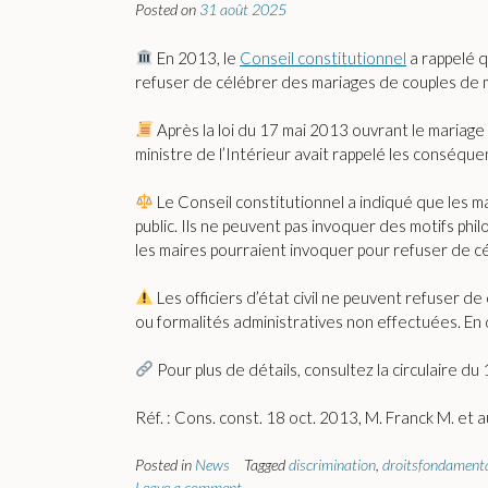
Posted on
31 août 2025
En 2013, le
Conseil constitutionnel
a rappelé qu
refuser de célébrer des mariages de couples de 
Après la loi du 17 mai 2013 ouvrant le mariage
ministre de l’Intérieur avait rappelé les conséque
Le Conseil constitutionnel a indiqué que les mair
public. Ils ne peuvent pas invoquer des motifs phi
les maires pourraient invoquer pour refuser de cé
Les officiers d’état civil ne peuvent refuser
ou formalités administratives non effectuées. En d
Pour plus de détails, consultez la circulaire d
Réf. : Cons. const. 18 oct. 2013, M. Franck M. e
Posted in
News
Tagged
discrimination
,
droitsfondament
Leave a comment