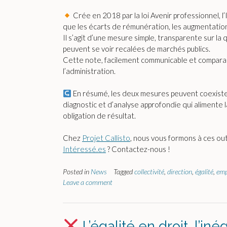
Crée en 2018 par la loi Avenir professionnel, l
que les écarts de rémunération, les augmentatio
Il s’agit d’une mesure simple, transparente sur la
peuvent se voir recalées de marchés publics.
Cette note, facilement communicable et comparable
l’administration.
En résumé, les deux mesures peuvent coexister, 
diagnostic et d’analyse approfondie qui alimente 
obligation de résultat.
Chez
Projet Callisto
, nous vous formons à ces outi
Intéressé.es
? Contactez-nous !
Posted in
News
Tagged
collectivité
,
direction
,
égalité
,
emp
Leave a comment
L’égalité en droit, l’in