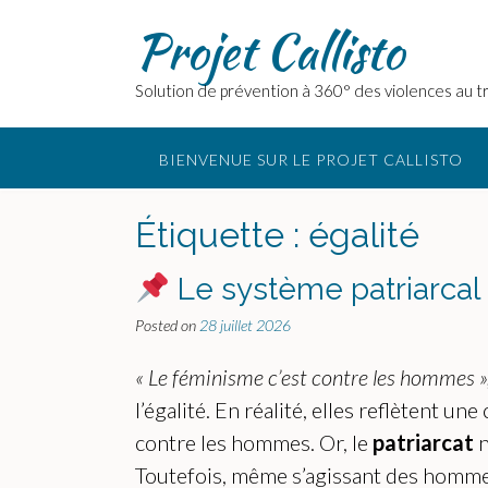
Skip
Projet Callisto
to
content
Solution de prévention à 360° des violences au tr
BIENVENUE SUR LE PROJET CALLISTO
Étiquette :
égalité
Le système patriarcal
Posted on
28 juillet 2026
« Le féminisme c’est contre les hommes », 
l’égalité. En réalité, elles reflètent un
contre les hommes. Or, le
patriarcat
n
Toutefois, même s’agissant des hommes