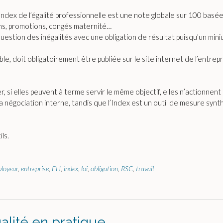
’Index de l’égalité professionnelle est une note globale sur 100 basée
ns, promotions, congés maternité…
 question des inégalités avec une obligation de résultat puisqu’un mi
, doit obligatoirement être publiée sur le site internet de l’entrepr
si elles peuvent à terme servir le même objectif, elles n’actionnent 
la négociation interne, tandis que l’Index est un outil de mesure s
ls.
loyeur
,
entreprise
,
FH
,
index
,
loi
,
obligation
,
RSC
,
travail
égalité en pratique