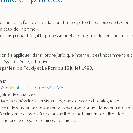
 est inscrit à l’article 1 de la Constitution, et le Préambule de la Cons
à ceux de l’homme ».
 lois prônant l’égalité professionnelle et l’égalité de rémunération «
on à s’appliquer dans l’ordre juridique interne ; c’est notamment le
l’égalité réelle, effective.
par les lois Roudy et Le Pors du 13 juillet 1983.
 loi :
é ici
https://lnkd.in/dv7SZ-MA
galité des chances
ger des inégalités persistantes, dans le cadre du dialogue social
 sein des instances représentatives du personnel dans l’entreprise
e féminiser les postes à responsabilité et notamment de direction
la structure de l’égalité femmes-hommes…