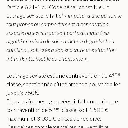
l’article 621-1 du Code pénal, constitue un
outrage sexiste le fait d’
« imposer à une personne
tout propos ou comportement à connotation
sexuelle ou sexiste qui soit porte atteinte à sa
dignité en raison de son caractère dégradant ou
humiliant, soit crée à son encontre une situation
intimidante, hostile ou offensante »
.
ème
L’outrage sexiste est une contravention de 4
classe, sanctionnée d’une amende pouvant aller
jusqu’à 750€.
Dans les formes aggravées, il fait encourir une
ème
contravention de 5
classe, soit 1.500 €
maximum et 3.000 € en cas de récidive.
Des peines complémentaires peuvent être