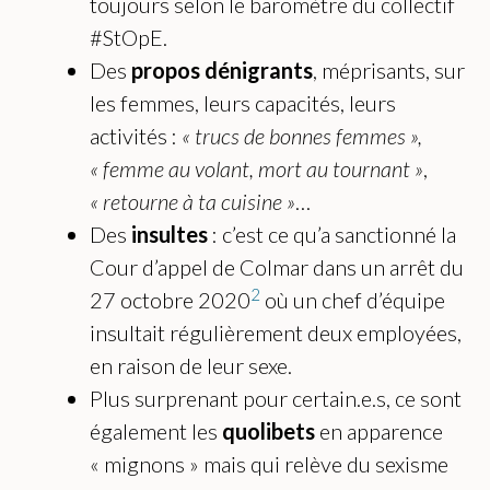
toujours selon le baromètre du collectif
#StOpE.
Des
propos dénigrants
, méprisants, sur
les femmes, leurs capacités, leurs
activités :
« trucs de bonnes femmes »,
« femme au volant, mort au tournant »
,
« retourne à ta cuisine »
…
Des
insultes
: c’est ce qu’a sanctionné la
Cour d’appel de Colmar dans un arrêt du
2
27 octobre 2020
où un chef d’équipe
insultait régulièrement deux employées,
en raison de leur sexe.
Plus surprenant pour certain.e.s, ce sont
également les
quolibets
en apparence
« mignons » mais qui relève du sexisme