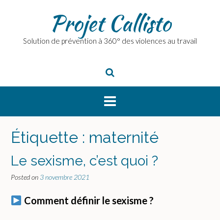
Skip
Projet Callisto
to
content
Solution de prévention à 360° des violences au travail
Étiquette :
maternité
Le sexisme, c’est quoi ?
Posted on
3 novembre 2021
Comment définir le sexisme ?