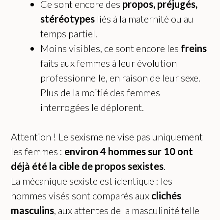
Ce sont encore des
propos, préjugés,
stéréotypes
liés à la maternité ou au
temps partiel.
Moins visibles, ce sont encore les
freins
faits aux femmes à leur évolution
professionnelle, en raison de leur sexe.
Plus de la moitié des femmes
interrogées le déplorent.
Attention ! Le sexisme ne vise pas uniquement
les femmes :
environ 4 hommes sur 10 ont
déjà été la cible de propos sexistes
.
La mécanique sexiste est identique : les
hommes visés sont comparés aux
clichés
masculins
, aux attentes de la masculinité telle