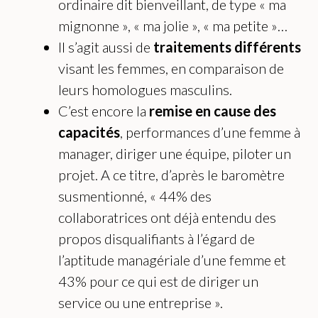
ordinaire dit bienveillant, de type « ma
mignonne », « ma jolie », « ma petite »…
Il s’agit aussi de
traitements différents
visant les femmes, en comparaison de
leurs homologues masculins.
C’est encore la
remise en cause des
capacités
, performances d’une femme à
manager, diriger une équipe, piloter un
projet. A ce titre, d’après le baromètre
susmentionné, « 44% des
collaboratrices ont déjà entendu des
propos disqualifiants à l’égard de
l’aptitude managériale d’une femme et
43% pour ce qui est de diriger un
service ou une entreprise ».