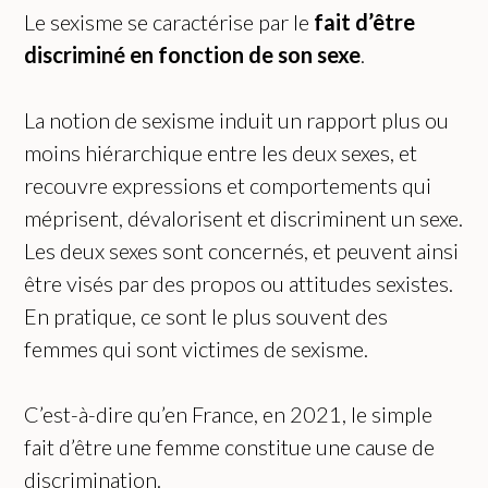
Le sexisme se caractérise par le
fait d’ê
tre
discrimin
é en fonction de son sexe
.
La notion de sexisme induit un rapport plus ou
moins hiérarchique entre les deux sexes, et
recouvre expressions et comportements qui
méprisent, dévalorisent et discriminent un sexe.
Les deux sexes sont concernés, et peuvent ainsi
être visés par des propos ou attitudes sexistes.
En pratique, ce sont le plus souvent des
femmes qui sont victimes de sexisme.
C’est-à-dire qu’en France, en 2021, le simple
fait d’être une femme constitue une cause de
discrimination.