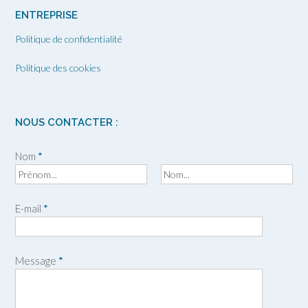
ENTREPRISE
Politique de confidentialité
Politique des cookies
NOUS CONTACTER :
Nom
*
P
N
r
o
E-mail
*
é
m
n
o
m
Message
*