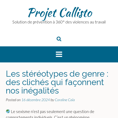
Skip
Projet Callisto
to
content
Solution de prévention à 360° des violences au travail
Les stéréotypes de genre :
des clichés qui façonnent
nos inégalités
Posted on
16 décembre 2024
by
Coraline Caïa
Le sexisme n’est pas seulement une question de
comportements individuels. C’est un phénomène