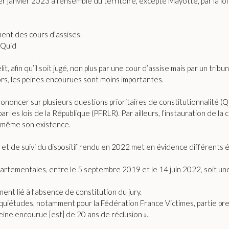
er janvier 2023 à l’ensemble du territoire, excepté Mayotte, par la 
ment des cours d’assises
. Quid
lit, afin qu’il soit jugé, non plus par une cour d’assise mais par un t
lors, les peines encourues sont moins importantes.
rononcer sur plusieurs questions prioritaires de constitutionnalité (QP
 les lois de la République (PFRLR). Par ailleurs, l’instauration de la 
là même son existence.
n et de suivi du dispositif rendu en 2022 met en évidence différents 
épartementales, entre le 5 septembre 2019 et le 14 juin 2022, soit u
t lié à l’absence de constitution du jury.
uiétudes, notamment pour la Fédération France Victimes, partie prenan
peine encourue [est] de 20 ans de réclusion ».