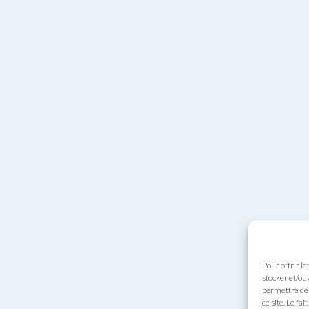
Pour offrir le
stocker et/ou
permettra de 
ce site. Le fa