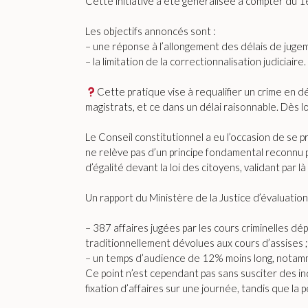
Cette initiative a été généralisée à compter du 1
Les objectifs annoncés sont :
– une réponse à l’allongement des délais de juge
– la limitation de la correctionnalisation judiciaire
Cette pratique vise à requalifier un crime en dé
magistrats, et ce dans un délai raisonnable. Dès 
Le Conseil constitutionnel a eu l’occasion de se p
ne relève pas d’un principe fondamental reconnu par
d’égalité devant la loi des citoyens, validant par 
Un rapport du Ministère de la Justice d’évaluatio
– 387 affaires jugées par les cours criminelles d
traditionnellement dévolues aux cours d’assises ;
– un temps d’audience de 12% moins long, notammen
Ce point n’est cependant pas sans susciter des inq
fixation d’affaires sur une journée, tandis que la 