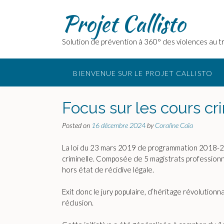
Skip
Projet Callisto
to
content
Solution de prévention à 360° des violences au tr
BIENVENUE SUR LE PROJET CALLISTO
Focus sur les cours c
Posted on
16 décembre 2024
by
Coraline Caïa
La loi du 23 mars 2019 de programmation 2018-2022
criminelle. Composée de 5 magistrats professionn
hors état de récidive légale.
Exit donc le jury populaire, d’héritage révolution
réclusion.