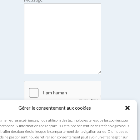
Gérer le consentement aux cookies
s meilleures expériences, nous utilisons des technologies telles que les cookies pour
Envoyer
 accéder aux informations des appareils. Le fait de consentir à ces technologies nous
traiter des données telles que le comportement de navigation ou les ID uniques sur
it de ne pas consentir ou de retirer son consentement peut avoir un effet négatif sur