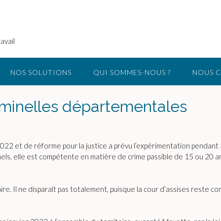
avail
NOS SOLUTIONS
QUI SOMMES-NOUS ?
NOUS 
riminelles départementales
 et de réforme pour la justice a prévu l’expérimentation pendant 3 a
els, elle est compétente en matière de crime passible de 15 ou 20 an
naire. Il ne disparaît pas totalement, puisque la cour d’assises reste