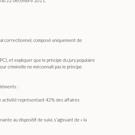
loi du 22 décembre 2021.
ribunal correctionnel, composé uniquement de
C), et expliquer que le principe du jury populaire
cour criminelle ne méconnaît pas le principe
éléments :
ne activité représentant 42% des affaires
te au dispositif de suivi, s’agissant de « la