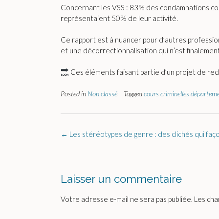
Concernant les VSS : 83% des condamnations conc
représentaient 50% de leur activité.
Ce rapport est à nuancer pour d’autres profession
et une décorrectionnalisation qui n’est finalement
Ces éléments faisant partie d’un projet de rech
Posted in
Non classé
Tagged
cours criminelles départem
Post
←
Les stéréotypes de genre : des clichés qui faç
navigation
Laisser un commentaire
Votre adresse e-mail ne sera pas publiée.
Les cha