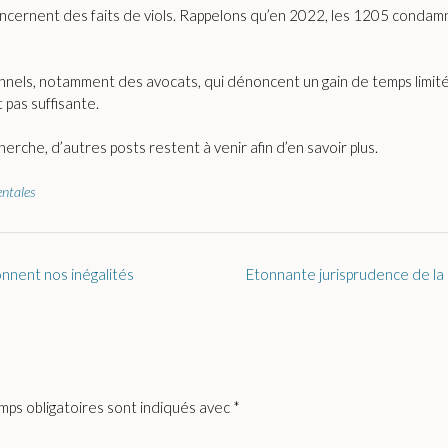
ernent des faits de viols. Rappelons qu’en 2022, les 1205 condamna
nels, notamment des avocats, qui dénoncent un gain de temps limité, l
 pas suffisante.
erche, d’autres posts restent à venir afin d’en savoir plus.
entales
onnent nos inégalités
Etonnante jurisprudence de la
mps obligatoires sont indiqués avec
*