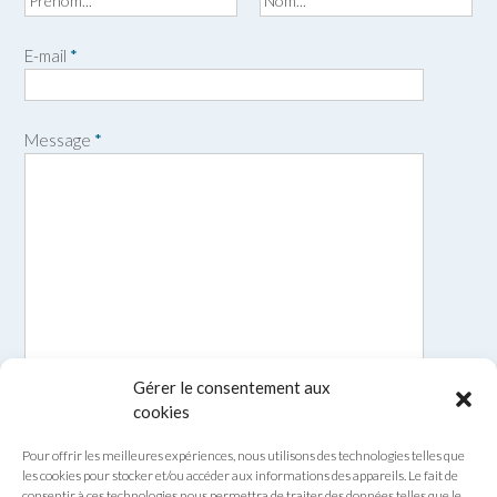
P
N
r
o
E-mail
*
é
m
n
o
m
Message
*
Gérer le consentement aux
cookies
Pour offrir les meilleures expériences, nous utilisons des technologies telles que
les cookies pour stocker et/ou accéder aux informations des appareils. Le fait de
consentir à ces technologies nous permettra de traiter des données telles que le