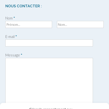
NOUS CONTACTER :
Nom
*
P
N
r
o
E-mail
*
é
m
n
o
m
Message
*