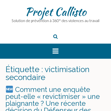
Skip
Projet Callisto
to
content
Solution de prévention à 360° des violences au travail
Étiquette :
victimisation
secondaire
Comment une enquête
peut-elle « revictimiser » une
plaignante ? Une récente
décision du Défenseur des