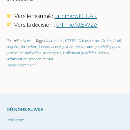
Vers le résumé :
urlr.me/wkGUAR
Vers la décision :
urlr.me/ktEWZ6
Posted in
News
Tagged
actualités
,
CEDH
,
Défenseur des Droits
,
droit
,
enquête
,
formation
,
jurisprudence
,
justice
,
mécanismes psychologiques
,
procédure
,
sidération
,
stéréotypes
,
traitement judiciaire
,
victime
,
victimisation secondaire
,
viol
Leave a comment
OÙ NOUS SUIVRE :
Instagram