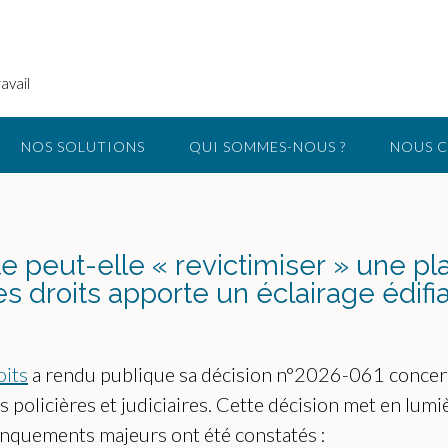
avail
NOS SOLUTIONS
QUI SOMMES-NOUS ?
NOUS 
eut-elle « revictimiser » une pl
 droits apporte un éclairage édifia
oits
a rendu publique sa décision n°2026-061 concern
ns policières et judiciaires. Cette décision met en l
manquements majeurs ont été constatés :