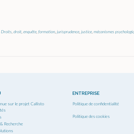
 Droits
,
droit
,
enquête
,
formation
,
jurisprudence
,
justice
,
mécanismes psychologi
U
ENTREPRISE
nue sur le projet Callisto
Politique de confidentialité
ités
Politique des cookies
s
 & Recherche
lutions