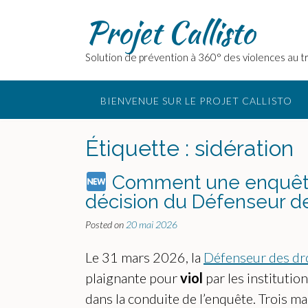
Skip
Projet Callisto
to
content
Solution de prévention à 360° des violences au tr
BIENVENUE SUR LE PROJET CALLISTO
Étiquette :
sidération
Comment une enquête p
décision du Défenseur des
Posted on
20 mai 2026
Le 31 mars 2026, la
Défenseur des dr
plaignante pour
viol
par les institutio
dans la conduite de l’enquête. Trois 