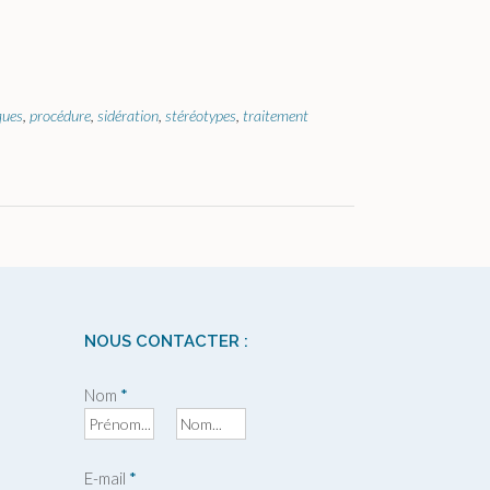
ques
,
procédure
,
sidération
,
stéréotypes
,
traitement
NOUS CONTACTER :
Nom
*
P
N
r
o
E-mail
*
é
m