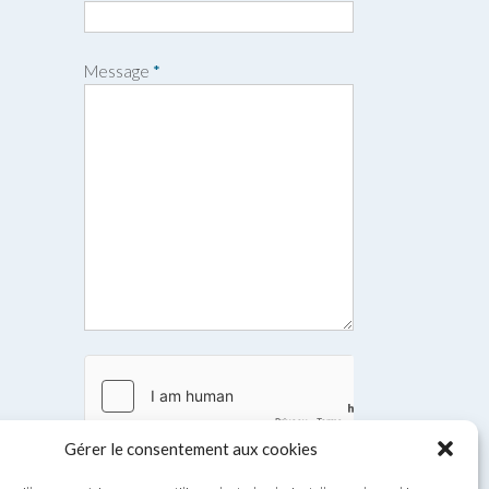
n
o
m
Message
*
Gérer le consentement aux cookies