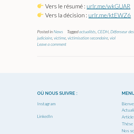
Vers le résumé :
urlr.me/wkGUAR
Vers la décision :
urlr.me/ktEWZ6
Posted in
News
Tagged
actualités
,
CEDH
,
Défenseur des
judiciaire
,
victime
,
victimisation secondaire
,
viol
Leave a comment
OÙ NOUS SUIVRE :
MEN
Instagram
Bienve
Actual
LinkedIn
Article
Thèse
Nos so