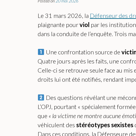
Posted on
20 mai 2026
Le 31 mars 2026, la
Défenseur des dr
plaignante pour
viol
par les institutio
dans la conduite de l’enquête. Trois 
Une confrontation source de
victi
Quatre jours après les faits, une confr
Celle-ci se retrouve seule face au mis
droits lui ont été notifiés, rendant imp
Des questions révélant une mécon
L’OPJ, pourtant « spécialement formée 
que
« la victime ne montre aucune émotio
véhiculent des
stéréotypes sexistes
Dans ces conditions, la Défenseure de