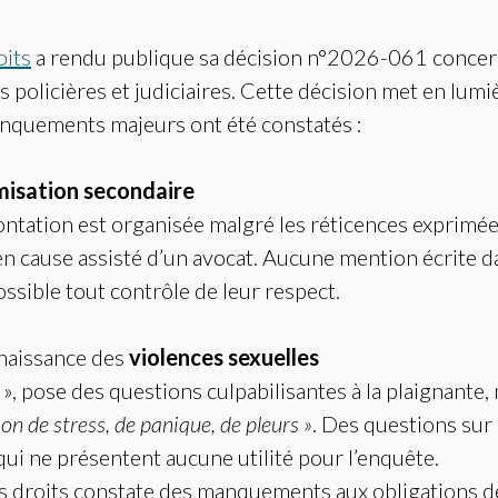
oits
a rendu publique sa décision n°2026-061 concern
ns policières et judiciaires. Cette décision met en l
manquements majeurs ont été constatés :
misation secondaire
ontation est organisée malgré les réticences exprimées
 en cause assisté d’un avocat. Aucune mention écrite d
ossible tout contrôle de leur respect.
naissance des
violences sexuelles
», pose des questions culpabilisantes à la plaignante,
n de stress, de panique, de pleurs »
. Des questions sur 
qui ne présentent aucune utilité pour l’enquête.
s droits constate des manquements aux obligations dé