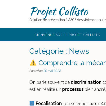
Skip
Projet Callisto
to
content
Solution de prévention à 360° des violences au tr
BIENVENUE SUR LE PROJET CALLISTO
Catégorie :
News
Comprendre la mécani
Posted on
20 mai 2026
On parle souvent de
discrimination
co
est en réalité un
processus
bien ancré,
Focalisation
: on sélectionne un
cr