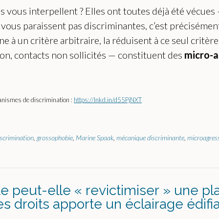
 vous interpellent ? Elles ont toutes déjà été vécues 
vous paraissent pas discriminantes, c’est précisément
un critère arbitraire, la réduisent à ce seul critèr
on, contacts non sollicités — constituent des
micro-a
nismes de discrimination :
https://lnkd.in/d55PjNXT
iscrimination
,
grossophobie
,
Marine Spaak
,
mécanique discriminante
,
microagres
eut-elle « revictimiser » une pl
 droits apporte un éclairage édifia