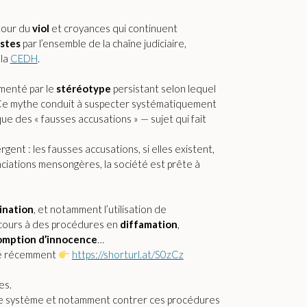
tour du
viol
et croyances qui continuent
istes
par l’ensemble de la chaîne judiciaire,
 la
CEDH
.
imenté par le
stéréotype
persistant selon lequel
Ce mythe conduit à suspecter systématiquement
e des « fausses accusations » — sujet qui fait
gent : les fausses accusations, si elles existent,
ciations mensongères, la société est prête à
ination
, et notamment l’utilisation de
cours à des procédures en
diffamation
,
omption d’innocence
…
nté récemment
https://shorturl.at/S0zCz
es.
r le système et notamment contrer ces procédures