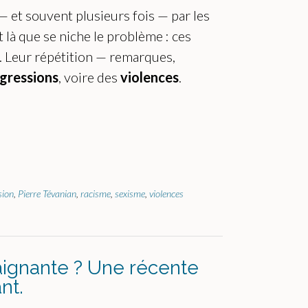
— et souvent plusieurs fois — par les
 là que se niche le problème : ces
e. Leur répétition — remarques,
gressions
, voire des
violences
.
sion
,
Pierre Tévanian
,
racisme
,
sexisme
,
violences
aignante ? Une récente
nt.