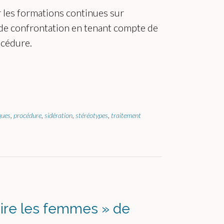
 les formations continues sur
s de confrontation en tenant compte de
océdure.
ques
,
procédure
,
sidération
,
stéréotypes
,
traitement
aire les femmes » de