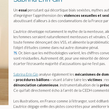
Un
essai
percutant qui décortique biais sexistes, mythes au
d’imprégner l’appréhension des
violences sexuelles et sex
aboutissant d’ailleurs à des condamnations de la France par
L’autrice développe notamment le mythe de la menteuse, al
les femmes seraient naturellement menteuses et vénales. 
toute femme dénonçant des VSS, et alimente la problématiqu
l’objet d’études comme dans nul autre domaine pénal.
Or, bien que les méthodologies varient, les chiffres conver
sont résiduelles. Autrement dit, pour une minorité de dénon
écarter l’écrasante majorité d’accusations qui ne l’est pas.
Sabrina Erin Gin
analyse également les
mécanismes de dom
«
procédures bâillons
» visant à faire taire les
victimes
: re
dénonciation calomnieuse
, instrumentalisation de la
prés
Ce qui fait directement écho à l’arrêt de la CEDH comme
Les illustrations, en France comme à l’étranger, sont édifiant
L’autrice dégage enfin des pistes concrètes pour améliore