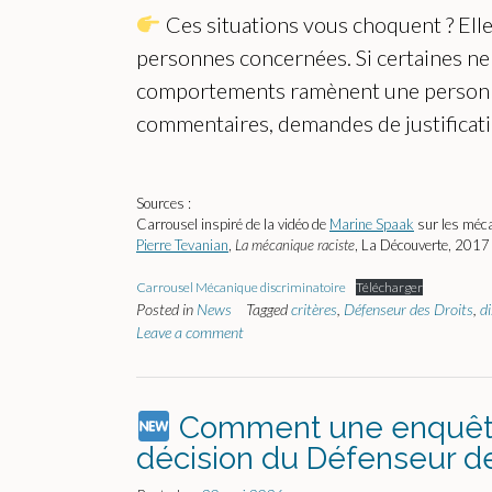
Ces situations vous choquent ? Elles
personnes concernées. Si certaines ne 
comportements ramènent une personne à 
commentaires, demandes de justificati
Sources :
Carrousel inspiré de la vidéo de
Marine Spaak
sur les méca
Pierre Tevanian
,
La mécanique raciste
, La Découverte, 2017
Carrousel Mécanique discriminatoire
Télécharger
Posted in
News
Tagged
critères
,
Défenseur des Droits
,
d
Leave a comment
Comment une enquête p
décision du Défenseur des