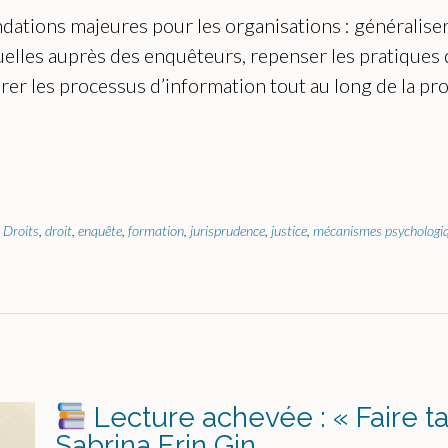
dations majeures pour les organisations : généraliser
xuelles auprès des enquêteurs, repenser les pratique
orer les processus d’information tout au long de la pr
 Droits
,
droit
,
enquête
,
formation
,
jurisprudence
,
justice
,
mécanismes psychologi
Lecture achevée : « Faire t
Sabrina Erin Gin