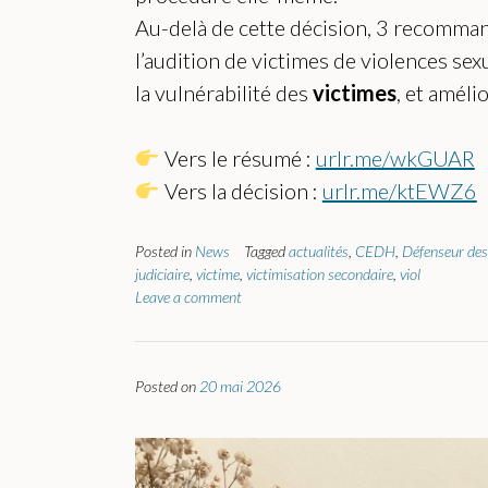
Au-delà de cette décision, 3 recomman
l’audition de victimes de violences se
la vulnérabilité des
victimes
, et améli
Vers le résumé :
urlr.me/wkGUAR
Vers la décision :
urlr.me/ktEWZ6
Posted in
News
Tagged
actualités
,
CEDH
,
Défenseur des
judiciaire
,
victime
,
victimisation secondaire
,
viol
Leave a comment
Posted on
20 mai 2026