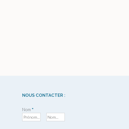
NOUS CONTACTER :
Nom
*
P
N
r
o