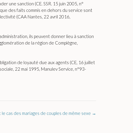
nder une sanction (CE. SSR. 15 juin 2005, n°
 que des faits commis en dehors du service sont
llectivité (CAA Nantes, 22 avril 2016,
administration, ils peuvent donner lieu à sanction
 Agglomération de la région de Compiègne,
bligation de loyauté due aux agents (CE, 16 juillet
sociale, 22 mai 1995, Manulev Service, n°93-
é : le cas des mariages de couples de même sexe
→