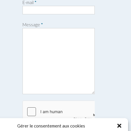
E-mail
*
é
m
n
o
m
Message
*
Gérer le consentement aux cookies