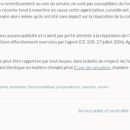
ans retentissement au sein du service, ne sont pas susceptibles de fo
us récente tend à remettre en cause cette appréciation, considérant
linaire alors même qu’ils ont été sans impact sur la réputation de la co
nu aucune publicité et n’aient pas porté atteinte à la réputation de l’
nctions effectivement exercées par l’agent (CE. SSR. 27 juillet 2006,
e peut être rapportée par tout moyen, dans la limite du respect de l’o
nt identique en matière d’emploi privé (
Cour de cassation
, chambre 
ipline
,
employeur
,
fonctionpublique
,
jurisprudences
,
sanction
,
service
Service public et neutralit