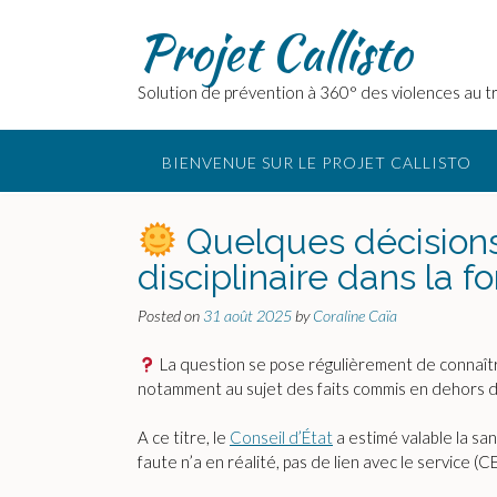
Skip
Projet Callisto
to
content
Solution de prévention à 360° des violences au tr
BIENVENUE SUR LE PROJET CALLISTO
Quelques décisions 
disciplinaire dans la f
Posted on
31 août 2025
by
Coraline Caïa
La question se pose régulièrement de connaîtr
notamment au sujet des faits commis en dehors du 
A ce titre, le
Conseil d’État
a estimé valable la sa
faute n’a en réalité, pas de lien avec le service 