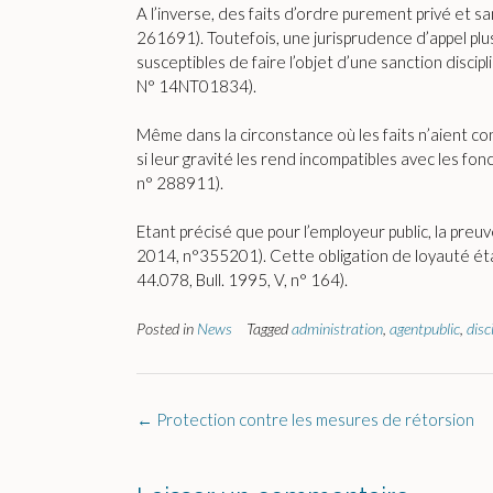
A l’inverse, des faits d’ordre purement privé et s
261691). Toutefois, une jurisprudence d’appel pl
susceptibles de faire l’objet d’une sanction discip
N° 14NT01834).
Même dans la circonstance où les faits n’aient con
si leur gravité les rend incompatibles avec les fo
n° 288911).
Etant précisé que pour l’employeur public, la preuv
2014, n°355201). Cette obligation de loyauté éta
44.078, Bull. 1995, V, n° 164).
Posted in
News
Tagged
administration
,
agentpublic
,
disc
Post
←
Protection contre les mesures de rétorsion
navigation