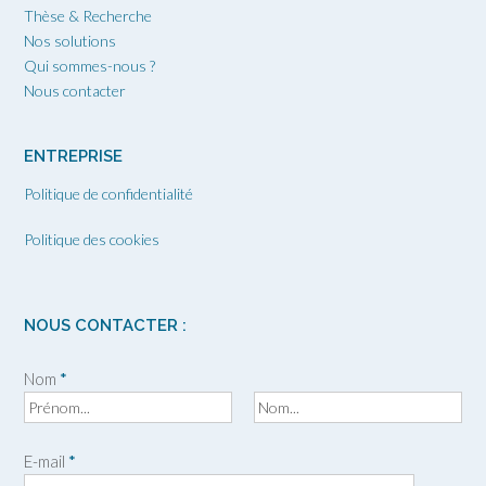
Thèse & Recherche
Nos solutions
Qui sommes-nous ?
Nous contacter
ENTREPRISE
Politique de confidentialité
Politique des cookies
NOUS CONTACTER :
Nom
*
P
N
r
o
E-mail
*
é
m
n