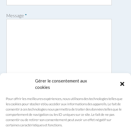
o
m
Message
*
Gérer le consentement aux
cookies
Pour offrir les meilleures expériences, nous utilisons des technologies telles que
les cookies pour stocker et/ou accéder aux informations des appareils. Le fait de
consentir à ces technologies nous permettra de traiter des données telles que le
comportement de navigation ou les ID uniques sur ce site. Le fait de ne pas
consentir ou de retirer son consentement peut avoir un effet négatif sur
certaines caractéristiques et fonctions.
Envoyer